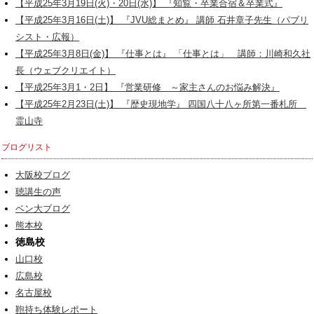
【平成25年3月19日(火)・20日(水)】 『知覧・卒業合宿＆卒業式』
【平成25年3月16日(土)】 『JVU総まとめ』 講師 石井章子先生（パブリ
シスト・広報）
【平成25年3月8日(金)】 『仕事とは』 「仕事とは」 講師：川崎和久社
長（ウェブクリエイト）
【平成25年3月1・2日】 『営業研修 ～家主さんのお悩み解決』
【平成25年2月23日(土)】 『歴史現地学』 四国八十八ヶ所第一番札所
霊山寺
ブログリスト
大阪校ブログ
聴講生の声
ベン大ブログ
熊本校
徳島校
山口校
広島校
名古屋校
鞄持ち体験レポート