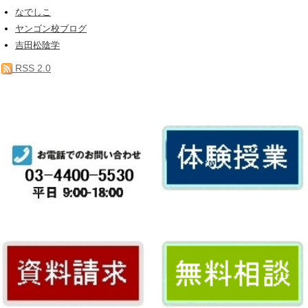
なでしこ
ヤンゴン校ブログ
吉田松陰学
RSS 2.0