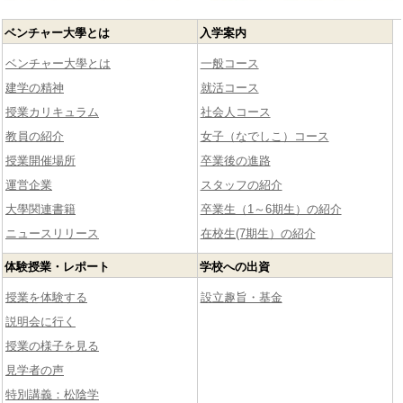
ベンチャー大學とは
入学案内
ベンチャー大學とは
一般コース
建学の精神
就活コース
授業カリキュラム
社会人コース
教員の紹介
女子（なでしこ）コース
授業開催場所
卒業後の進路
運営企業
スタッフの紹介
大學関連書籍
卒業生（1～6期生）の紹介
ニュースリリース
在校生(7期生）の紹介
体験授業・レポート
学校への出資
授業を体験する
設立趣旨・基金
説明会に行く
授業の様子を見る
見学者の声
特別講義：松陰学