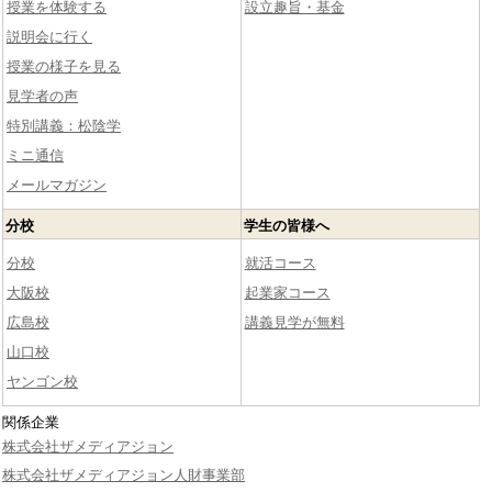
授業を体験する
設立趣旨・基金
説明会に行く
授業の様子を見る
見学者の声
特別講義：松陰学
ミニ通信
メールマガジン
分校
学生の皆様へ
分校
就活コース
大阪校
起業家コース
広島校
講義見学が無料
山口校
ヤンゴン校
関係企業
株式会社ザメディアジョン
株式会社ザメディアジョン人財事業部