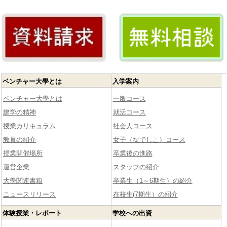
ベンチャー大學とは
入学案内
ベンチャー大學とは
一般コース
建学の精神
就活コース
授業カリキュラム
社会人コース
教員の紹介
女子（なでしこ）コース
授業開催場所
卒業後の進路
運営企業
スタッフの紹介
大學関連書籍
卒業生（1～6期生）の紹介
ニュースリリース
在校生(7期生）の紹介
体験授業・レポート
学校への出資