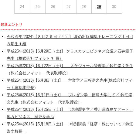
24
25
26
27
28
29
30
最新エントリ
令和６年(2024)【８月２６日（月）】 夏の出版編集トレーニング１日目
８期生１組
平成25年(2013)【6月29日（土)】 クラスカフェビジネス会議／石井章子
先生（株式会社フィット 社員）
平成25年(2013)【6月22日（土)】 スケジュール管理学／鈴江崇文先生
（株式会社フィット 代表取締役）
平成25年(2013)【6月8日（土)】 営業学／三谷浩之先生(株式会社フィ
ット統括本部長)
平成25年(2013)【6月1日（土)】 プレゼン学 徳島大学にて／ 鈴江崇
文先生（株式会社フィット 代表取締役）
平成25年(2013)【5月25日（土)】 現地歴史学／香川県直島でアート、
地方ビジネス、歴史を学ぶ
平成25年(2013)【5月18日（土)】 特別講義「経済・株について／鈴江
崇文校長」