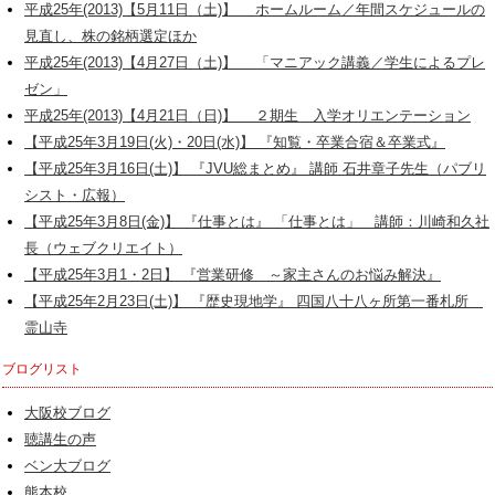
平成25年(2013)【5月11日（土)】 ホームルーム／年間スケジュールの
見直し、株の銘柄選定ほか
平成25年(2013)【4月27日（土)】 「マニアック講義／学生によるプレ
ゼン」
平成25年(2013)【4月21日（日)】 ２期生 入学オリエンテーション
【平成25年3月19日(火)・20日(水)】 『知覧・卒業合宿＆卒業式』
【平成25年3月16日(土)】 『JVU総まとめ』 講師 石井章子先生（パブリ
シスト・広報）
【平成25年3月8日(金)】 『仕事とは』 「仕事とは」 講師：川崎和久社
長（ウェブクリエイト）
【平成25年3月1・2日】 『営業研修 ～家主さんのお悩み解決』
【平成25年2月23日(土)】 『歴史現地学』 四国八十八ヶ所第一番札所
霊山寺
ブログリスト
大阪校ブログ
聴講生の声
ベン大ブログ
熊本校