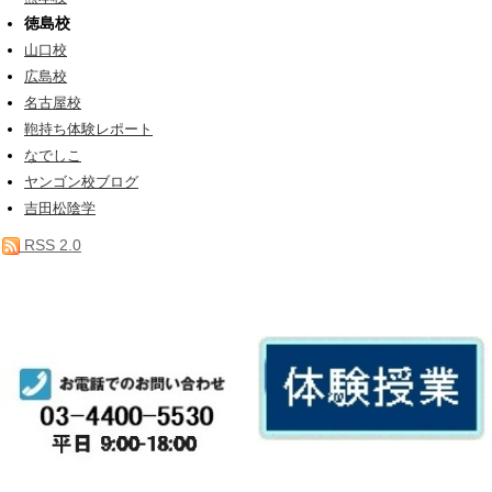
徳島校
山口校
広島校
名古屋校
鞄持ち体験レポート
なでしこ
ヤンゴン校ブログ
吉田松陰学
RSS 2.0