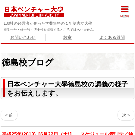
MENU
100社の経営者が創った学費無料の１年制志立大學
※学士号・修士号・博士号を取得するところではありません。
お問い合わせ
教室
よくある質問
徳島校ブログ
日本ベンチャー大學徳島校の講義の様子
をお伝えします。
< 前
次 >
平成25年(2013)【6月22日（土)】 スケジュール管理学／鈴