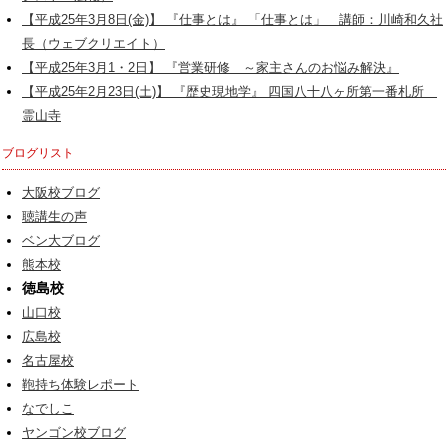
【平成25年3月8日(金)】 『仕事とは』 「仕事とは」 講師：川崎和久社
長（ウェブクリエイト）
【平成25年3月1・2日】 『営業研修 ～家主さんのお悩み解決』
【平成25年2月23日(土)】 『歴史現地学』 四国八十八ヶ所第一番札所
霊山寺
ブログリスト
大阪校ブログ
聴講生の声
ベン大ブログ
熊本校
徳島校
山口校
広島校
名古屋校
鞄持ち体験レポート
なでしこ
ヤンゴン校ブログ