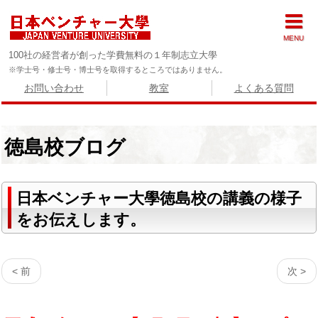
MENU
100社の経営者が創った学費無料の１年制志立大學
※学士号・修士号・博士号を取得するところではありません。
お問い合わせ
教室
よくある質問
徳島校ブログ
日本ベンチャー大學徳島校の講義の様子
をお伝えします。
< 前
次 >