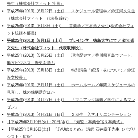
先生（株式会社フィット 社員）
平成25年(2013)【6月22日（土)】 スケジュール管理学／鈴江崇文先生
（株式会社フィット 代表取締役）
平成25年(2013)【6月8日（土)】 営業学／三谷浩之先生(株式会社フィ
ット統括本部長)
平成25年(2013)【6月1日（土)】 プレゼン学 徳島大学にて／ 鈴江崇
文先生（株式会社フィット 代表取締役）
平成25年(2013)【5月25日（土)】 現地歴史学／香川県直島でアート、
地方ビジネス、歴史を学ぶ
平成25年(2013)【5月18日（土)】 特別講義「経済・株について／鈴江
崇文校長」
平成25年(2013)【5月11日（土)】 ホームルーム／年間スケジュールの
見直し、株の銘柄選定ほか
平成25年(2013)【4月27日（土)】 「マニアック講義／学生によるプレ
ゼン」
平成25年(2013)【4月21日（日)】 ２期生 入学オリエンテーション
【平成25年3月19日(火)・20日(水)】 『知覧・卒業合宿＆卒業式』
【平成25年3月16日(土)】 『JVU総まとめ』 講師 石井章子先生（パブリ
シスト・広報）