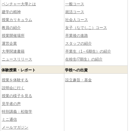
ベンチャー大學とは
一般コース
建学の精神
就活コース
授業カリキュラム
社会人コース
教員の紹介
女子（なでしこ）コース
授業開催場所
卒業後の進路
運営企業
スタッフの紹介
大學関連書籍
卒業生（1～6期生）の紹介
ニュースリリース
在校生(7期生）の紹介
体験授業・レポート
学校への出資
授業を体験する
設立趣旨・基金
説明会に行く
授業の様子を見る
見学者の声
特別講義：松陰学
ミニ通信
メールマガジン