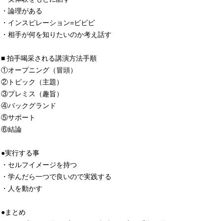
・論理がある
・インスピレーション=ビビビ
・相手が何を知りたいのか考え話す
■ 拍手喝采される講演方法手順
①オープニング（冒頭）
②トピック（主題）
③プレミス（趣旨）
④バックグランド
⑤サポート
⑥結論
●実行する事
・セルフイメージを持つ
・学んだら一つで良いので実践する
・人を動かす
●まとめ