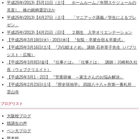
平成25年(2013)【5月11日（土)】 ホームルーム／年間スケジュールの
見直し、株の銘柄選定ほか
平成25年(2013)【4月27日（土)】 「マニアック講義／学生によるプレ
ゼン」
平成25年(2013)【4月21日（日)】 ２期生 入学オリエンテーション
【平成25年3月19日(火)・20日(水)】 『知覧・卒業合宿＆卒業式』
【平成25年3月16日(土)】 『JVU総まとめ』 講師 石井章子先生（パブリ
シスト・広報）
【平成25年3月8日(金)】 『仕事とは』 「仕事とは」 講師：川崎和久社
長（ウェブクリエイト）
【平成25年3月1・2日】 『営業研修 ～家主さんのお悩み解決』
【平成25年2月23日(土)】 『歴史現地学』 四国八十八ヶ所第一番札所
霊山寺
ブログリスト
大阪校ブログ
聴講生の声
ベン大ブログ
熊本校