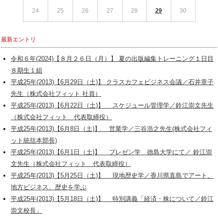
24
25
26
27
28
29
30
最新エントリ
令和６年(2024)【８月２６日（月）】 夏の出版編集トレーニング１日目
８期生１組
平成25年(2013)【6月29日（土)】 クラスカフェビジネス会議／石井章子
先生（株式会社フィット 社員）
平成25年(2013)【6月22日（土)】 スケジュール管理学／鈴江崇文先生
（株式会社フィット 代表取締役）
平成25年(2013)【6月8日（土)】 営業学／三谷浩之先生(株式会社フィ
ット統括本部長)
平成25年(2013)【6月1日（土)】 プレゼン学 徳島大学にて／ 鈴江崇
文先生（株式会社フィット 代表取締役）
平成25年(2013)【5月25日（土)】 現地歴史学／香川県直島でアート、
地方ビジネス、歴史を学ぶ
平成25年(2013)【5月18日（土)】 特別講義「経済・株について／鈴江
崇文校長」