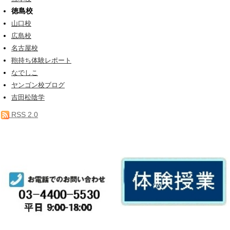
徳島校
山口校
広島校
名古屋校
鞄持ち体験レポート
なでしこ
ヤンゴン校ブログ
吉田松陰学
RSS 2.0