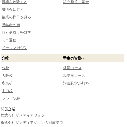
授業を体験する
設立趣旨・基金
説明会に行く
授業の様子を見る
見学者の声
特別講義：松陰学
ミニ通信
メールマガジン
分校
学生の皆様へ
分校
就活コース
大阪校
起業家コース
広島校
講義見学が無料
山口校
ヤンゴン校
関係企業
株式会社ザメディアジョン
株式会社ザメディアジョン人財事業部