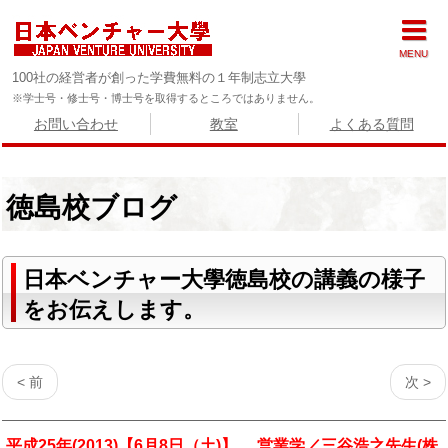
MENU
100社の経営者が創った学費無料の１年制志立大學
※学士号・修士号・博士号を取得するところではありません。
お問い合わせ
教室
よくある質問
徳島校ブログ
日本ベンチャー大學徳島校の講義の様子
をお伝えします。
< 前
次 >
平成25年(2013)【6月8日（土)】 営業学／三谷浩之先生(株