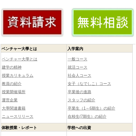
ベンチャー大學とは
入学案内
ベンチャー大學とは
一般コース
建学の精神
就活コース
授業カリキュラム
社会人コース
教員の紹介
女子（なでしこ）コース
授業開催場所
卒業後の進路
運営企業
スタッフの紹介
大學関連書籍
卒業生（1～6期生）の紹介
ニュースリリース
在校生(7期生）の紹介
体験授業・レポート
学校への出資