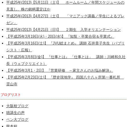
平成25年(2013)【5月11日（土)】 ホームルーム／年間スケジュールの
見直し、株の銘柄選定ほか
平成25年(2013)【4月27日（土)】 「マニアック講義／学生によるプレ
ゼン」
平成25年(2013)【4月21日（日)】 ２期生 入学オリエンテーション
【平成25年3月19日(火)・20日(水)】 『知覧・卒業合宿＆卒業式』
【平成25年3月16日(土)】 『JVU総まとめ』 講師 石井章子先生（パブリ
シスト・広報）
【平成25年3月8日(金)】 『仕事とは』 「仕事とは」 講師：川崎和久社
長（ウェブクリエイト）
【平成25年3月1・2日】 『営業研修 ～家主さんのお悩み解決』
【平成25年2月23日(土)】 『歴史現地学』 四国八十八ヶ所第一番札所
霊山寺
ブログリスト
大阪校ブログ
聴講生の声
ベン大ブログ
熊本校