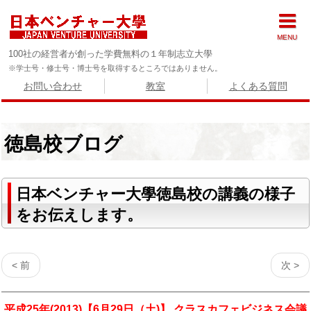
MENU
100社の経営者が創った学費無料の１年制志立大學
※学士号・修士号・博士号を取得するところではありません。
お問い合わせ
教室
よくある質問
徳島校ブログ
日本ベンチャー大學徳島校の講義の様子
をお伝えします。
< 前
次 >
平成25年(2013)【6月29日（土)】 クラスカフェビジネス会議