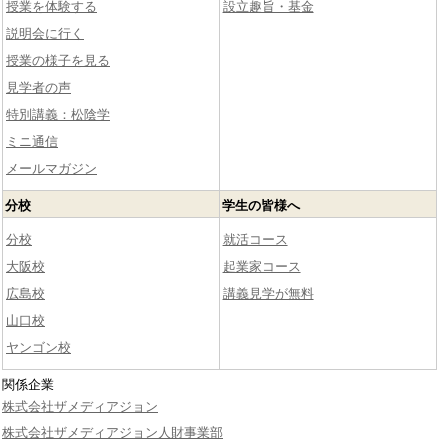
授業を体験する
設立趣旨・基金
説明会に行く
授業の様子を見る
見学者の声
特別講義：松陰学
ミニ通信
メールマガジン
分校
学生の皆様へ
分校
就活コース
大阪校
起業家コース
広島校
講義見学が無料
山口校
ヤンゴン校
関係企業
株式会社ザメディアジョン
株式会社ザメディアジョン人財事業部