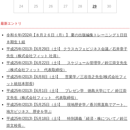
24
25
26
27
28
29
30
最新エントリ
令和６年(2024)【８月２６日（月）】 夏の出版編集トレーニング１日目
８期生１組
平成25年(2013)【6月29日（土)】 クラスカフェビジネス会議／石井章子
先生（株式会社フィット 社員）
平成25年(2013)【6月22日（土)】 スケジュール管理学／鈴江崇文先生
（株式会社フィット 代表取締役）
平成25年(2013)【6月8日（土)】 営業学／三谷浩之先生(株式会社フィ
ット統括本部長)
平成25年(2013)【6月1日（土)】 プレゼン学 徳島大学にて／ 鈴江崇
文先生（株式会社フィット 代表取締役）
平成25年(2013)【5月25日（土)】 現地歴史学／香川県直島でアート、
地方ビジネス、歴史を学ぶ
平成25年(2013)【5月18日（土)】 特別講義「経済・株について／鈴江
崇文校長」