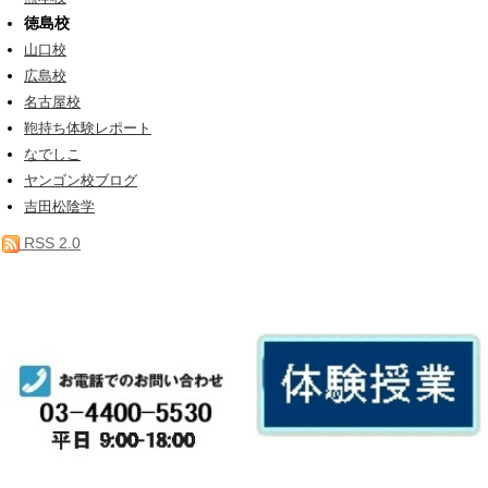
徳島校
山口校
広島校
名古屋校
鞄持ち体験レポート
なでしこ
ヤンゴン校ブログ
吉田松陰学
RSS 2.0