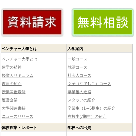
ベンチャー大學とは
入学案内
ベンチャー大學とは
一般コース
建学の精神
就活コース
授業カリキュラム
社会人コース
教員の紹介
女子（なでしこ）コース
授業開催場所
卒業後の進路
運営企業
スタッフの紹介
大學関連書籍
卒業生（1～6期生）の紹介
ニュースリリース
在校生(7期生）の紹介
体験授業・レポート
学校への出資