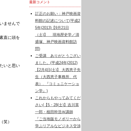
最新コメント
訂正のお願い：神戸映画資
料館の記述について(平成2
いませんで
5年(2013)【9月21日
（土)】 現地歴史学／清
素直に頭を
盛塚、神戸映画資料館訪
問)
ご受講 ありがとうござい
ました。(平成24年(2012)
たいと思い
【2月4日(土)】 大西恵子先
生（大西恵子事務所、代
表）. 『コミュニケーショ
ン学』)
これからもやってみてくだ
さい(【5・28(土)】吉川英
一郎・植田幹浩Ｗ講師
『ご当地版モノポリーから
（笑）
学ぶリアルなビジネス交渉