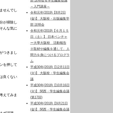
部 説明会＆学生編集会議
～入門講座～
ませんでし
令和元年(2019)【8月2日
(金)】 大阪校・出版編集学
分が掃除し
部 説明会
そんな気に
令和元年(2019)【６月１５
日（土）】 日本ベンチャ
ー大學大阪校 活動報告
※取材や編集を通して、人
がつきまし
間力を身につけるプログラ
ム
ンを押して
平成30年(2018)【12月11日
(火)】 大阪校・学生編集会
は良くない
議
平成30年(2018)【10月16日
(火)】 関西・学生編集会議
考えてみま
(第17回)
平成30年(2018)【9月21日
(金)】 関西・学生編集会議
まず認識、