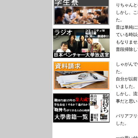
りちゃんと
しかし、こ
た。
昔は単純に
ている時以
もなりませ
普段掃除し
しゃがんで
た。
自分が以前
いました。
しかし、流
事だと思い
バリアフリ
した。
一つ思い付