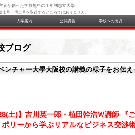
経営者が創った学費無料の１年制志立大學
修士号・博士号を取得するところではありません。
入学案内
公開講義
学校への出資
校ブログ
ベンチャー大學大阪校の講義の様子をお伝え
28(土)】吉川英一郎・植田幹浩Ｗ講師 『
ノポリーから学ぶリアルなビジネス交渉