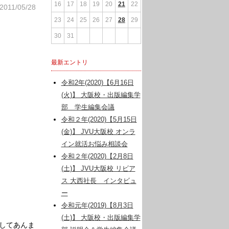
16
17
18
19
20
21
22
2011/05/28
23
24
25
26
27
28
29
30
31
最新エントリ
令和2年(2020)【6月16日
(火)】 大阪校・出版編集学
部 学生編集会議
令和２年(2020)【5月15日
(金)】 JVU大阪校 オンラ
イン就活お悩み相談会
令和２年(2020)【2月8日
(土)】 JVU大阪校 リビア
ス 大西社長 インタビュ
ー
令和元年(2019)【8月3日
(土)】 大阪校・出版編集学
してあんま