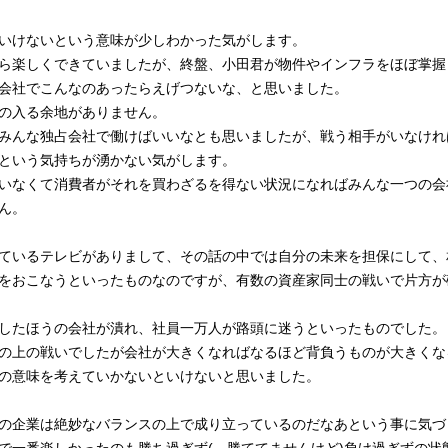
いけないという意味が少しわかった気がします。
ら楽しくできていましたが、終盤、小田君が物件やインフラをほぼ掌握
会社でこんなのあったらえげつないな、と思いました。
の入る余地がありません。
みんな独占会社で働けばいいなとも思いましたが、戦う相手がいなけれ
という気持ちが湧かない気がします。
いなくて消費者がそれを買わざるを得ない状況になればみんな一つの会
ん。
ているテレビがありまして、その話の中では自分の未来を担保にして、
をおこなうといったものなのですが、有数の資産家同士の戦いで片方が
したほうの会社が潰れ、社員一万人が路頭に迷うといったものでした。
の上の戦いでしたが会社が大きくなればなるほど背負うものが大きくな
の意味を考えていかないといけないと思いました。
の企業は絶妙なバランスの上で成り立っているのだなあという事に気づ
で一番楽しかったのも勝ち過ぎず(←勝ててませんけど)負け過ぎずの状