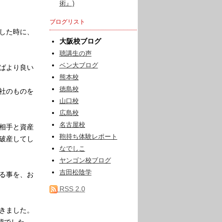
術』)
ブログリスト
した時に、
大阪校ブログ
聴講生の声
ベン大ブログ
ばより良い
熊本校
徳島校
社のものを
山口校
広島校
名古屋校
相手と資産
鞄持ち体験レポート
破産してし
なでしこ
ヤンゴン校ブログ
吉田松陰学
る事を、お
RSS 2.0
きました。
態でした。