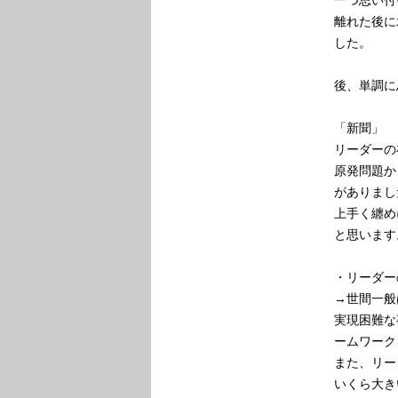
離れた後に
した。
後、単調に
「新聞」
リーダーの
原発問題か
がありまし
上手く纏め
と思います
・リーダー
→世間一般
実現困難な
ームワーク
また、リー
いくら大き