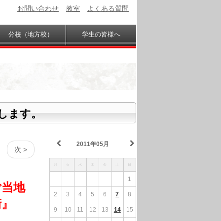
お問い合わせ
教室
よくある質問
分校（地方校）
学生の皆様へ
します。
2011年05月
次 >
月
火
水
木
金
土
日
1
ご当地
2
3
4
5
6
7
8
術』
9
10
11
12
13
14
15