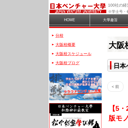
100社の
※学士号・
HOME
大學趣旨
分校
大阪
大阪校概要
大阪校スケジュール
大阪校ブログ
日本
< 前
【5・
版モ