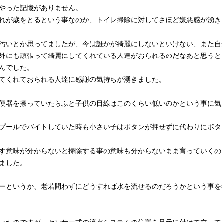
やった記憶がありません。
れが歳をとるという事なのか、トイレ掃除に対してさほど嫌悪感が湧き
汚いとか思ってましたが、今は誰かが綺麗にしないといけない、また自
外にも頑張って綺麗にしてくれている人達がおられるのだなあと思うと
んでした。
てくれておられる人達に感謝の気持ちが湧きました。
便器を擦っていたらふと子供の目線はこのくらい低いのかという事に気
プールでバイトしていた時も小さい子はボタンが押せずに代わりにボタ
す意味が分からないと掃除する事の意味も分からないまま育っていくの
ました。
ーというか、老若問わずにどうすれば水を流せるのだろうかという事を
いたのですが、センサー式の流水システムの位置を足元に付けて立って