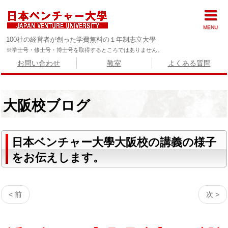
MENU
100社の経営者が創った学費無料の１年制志立大學
※学士号・修士号・博士号を取得するところではありません。
お問い合わせ
教室
よくある質問
大阪校ブログ
日本ベンチャー大學大阪校の講義の様子
をお伝えします。
< 前
次 >