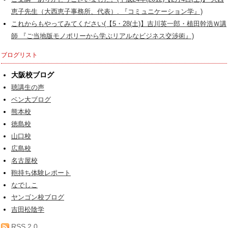
恵子先生（大西恵子事務所、代表）. 『コミュニケーション学』)
これからもやってみてください(【5・28(土)】吉川英一郎・植田幹浩Ｗ講
師 『ご当地版モノポリーから学ぶリアルなビジネス交渉術』)
ブログリスト
大阪校ブログ
聴講生の声
ベン大ブログ
熊本校
徳島校
山口校
広島校
名古屋校
鞄持ち体験レポート
なでしこ
ヤンゴン校ブログ
吉田松陰学
RSS 2.0