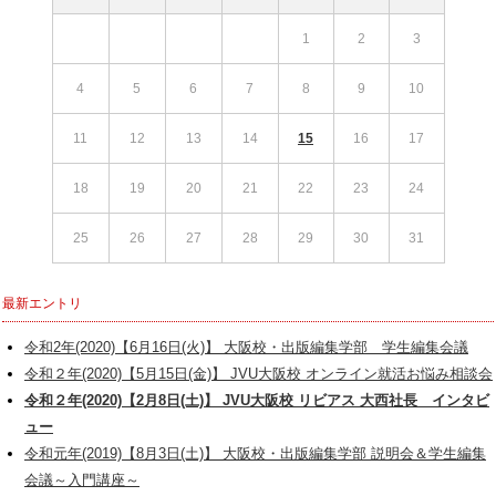
1
2
3
4
5
6
7
8
9
10
11
12
13
14
15
16
17
18
19
20
21
22
23
24
25
26
27
28
29
30
31
最新エントリ
令和2年(2020)【6月16日(火)】 大阪校・出版編集学部 学生編集会議
令和２年(2020)【5月15日(金)】 JVU大阪校 オンライン就活お悩み相談会
令和２年(2020)【2月8日(土)】 JVU大阪校 リビアス 大西社長 インタビ
ュー
令和元年(2019)【8月3日(土)】 大阪校・出版編集学部 説明会＆学生編集
会議～入門講座～