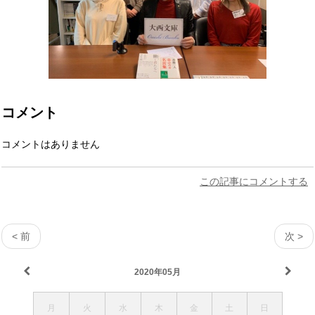
コメント
コメントはありません
この記事にコメントする
< 前
次 >
2020年05月
月
火
水
木
金
土
日