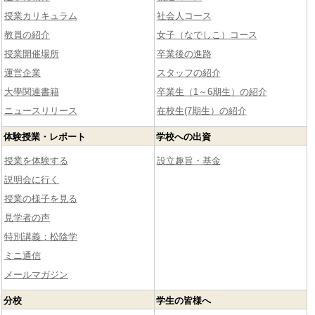
授業カリキュラム
社会人コース
教員の紹介
女子（なでしこ）コース
授業開催場所
卒業後の進路
運営企業
スタッフの紹介
大學関連書籍
卒業生（1～6期生）の紹介
ニュースリリース
在校生(7期生）の紹介
体験授業・レポート
学校への出資
授業を体験する
設立趣旨・基金
説明会に行く
授業の様子を見る
見学者の声
特別講義：松陰学
ミニ通信
メールマガジン
分校
学生の皆様へ