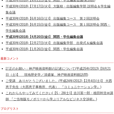
平成30年(2018)【9月21日(金)】 関西・学生編集会議(第16回)
平成30年(2018)【7月17日(火)】 大阪校・出版編集学部 説明会＆学生編
集会議
平成30年(2018)【6月16日(土)】 出版編集コース 第２回説明会
平成30年(2018)【6月15日(金)】 出版編集コース 第１回説明会 関西・
学生編集会議
平成30年(2018)【4月20日(金)】 関西・学生編集会議
平成30年(2018)【2月27日(火)】 出版編集学部 出発式＆編集会議
平成30年(2018)【1月26日(金)】 関西・学生編集会議
最新コメント
訂正のお願い：神戸映画資料館の記述について(平成25年(2013)【9月21
日（土)】 現地歴史学／清盛塚、神戸映画資料館訪問)
ご受講 ありがとうございました。(平成24年(2012)【2月4日(土)】 大西
恵子先生（大西恵子事務所、代表）. 『コミュニケーション学』)
これからもやってみてください(【5・28(土)】吉川英一郎・植田幹浩Ｗ講
師 『ご当地版モノポリーから学ぶリアルなビジネス交渉術』)
ブログリスト