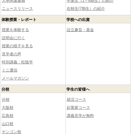
大學関連書籍
卒業生（1～6期生）の紹介
ニュースリリース
在校生(7期生）の紹介
体験授業・レポート
学校への出資
授業を体験する
設立趣旨・基金
説明会に行く
授業の様子を見る
見学者の声
特別講義：松陰学
ミニ通信
メールマガジン
分校
学生の皆様へ
分校
就活コース
大阪校
起業家コース
広島校
講義見学が無料
山口校
ヤンゴン校