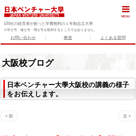
MENU
100社の経営者が創った学費無料の１年制志立大學
※学士号・修士号・博士号を取得するところではありません。
お問い合わせ
教室
よくある質問
大阪校ブログ
日本ベンチャー大學大阪校の講義の様子
をお伝えします。
< 前
次 >