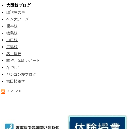
大阪校ブログ
聴講生の声
ベン大ブログ
熊本校
徳島校
山口校
広島校
名古屋校
鞄持ち体験レポート
なでしこ
ヤンゴン校ブログ
吉田松陰学
RSS 2.0