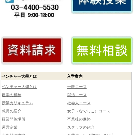
ベンチャー大學とは
入学案内
ベンチャー大學とは
一般コース
建学の精神
就活コース
授業カリキュラム
社会人コース
教員の紹介
女子（なでしこ）コース
授業開催場所
卒業後の進路
運営企業
スタッフの紹介