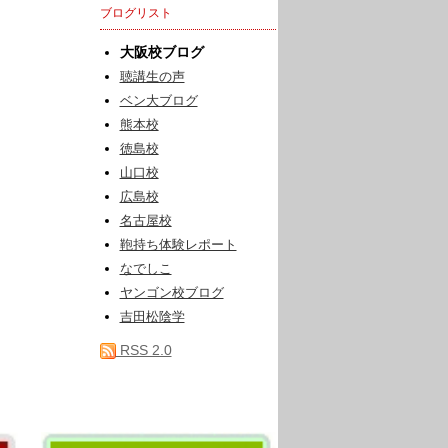
ブログリスト
大阪校ブログ
聴講生の声
ベン大ブログ
熊本校
徳島校
山口校
広島校
名古屋校
鞄持ち体験レポート
なでしこ
ヤンゴン校ブログ
吉田松陰学
RSS 2.0