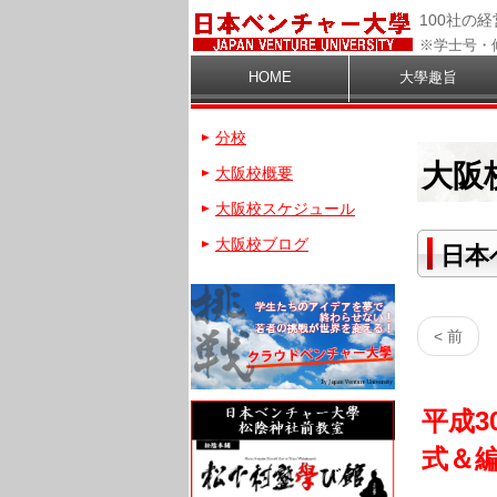
100社の
※学士号・
HOME
大學趣旨
分校
大阪
大阪校概要
大阪校スケジュール
大阪校ブログ
日本
< 前
平成3
式＆