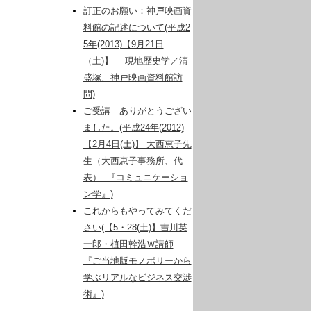
訂正のお願い：神戸映画資
料館の記述について(平成2
5年(2013)【9月21日
（土)】 現地歴史学／清
盛塚、神戸映画資料館訪
問)
ご受講 ありがとうござい
ました。(平成24年(2012)
【2月4日(土)】 大西恵子先
生（大西恵子事務所、代
表）. 『コミュニケーショ
ン学』)
これからもやってみてくだ
さい(【5・28(土)】吉川英
一郎・植田幹浩Ｗ講師
『ご当地版モノポリーから
学ぶリアルなビジネス交渉
術』)