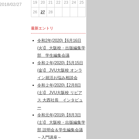
19
20
21
22
23
24
25
2018/02/27
26
27
28
最新エントリ
令和2年(2020)【6月16日
(火)】 大阪校・出版編集学
部 学生編集会議
令和２年(2020)【5月15日
(金)】 JVU大阪校 オンラ
イン就活お悩み相談会
令和２年(2020)【2月8日
(土)】 JVU大阪校 リビア
ス 大西社長 インタビュ
ー
令和元年(2019)【8月3日
(土)】 大阪校・出版編集学
部 説明会＆学生編集会議
～入門講座～