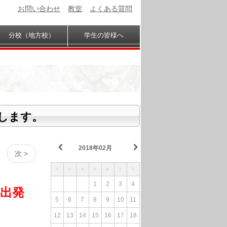
お問い合わせ
教室
よくある質問
分校（地方校）
学生の皆様へ
します。
2018年02月
次 >
月
火
水
木
金
土
日
1
2
3
4
 出発
5
6
7
8
9
10
11
12
13
14
15
16
17
18