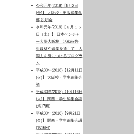
令和元年(2019)【8月2日
(金)】 大阪校・出版編集学
部 説明会
令和元年(2019)【６月１５
日（土）】 日本ベンチャ
ー大學大阪校 活動報告
※取材や編集を通して、人
間力を身につけるプログラ
ム
平成30年(2018)【12月11日
(火)】 大阪校・学生編集会
議
平成30年(2018)【10月16日
(火)】 関西・学生編集会議
(第17回)
平成30年(2018)【9月21日
(金)】 関西・学生編集会議
(第16回)