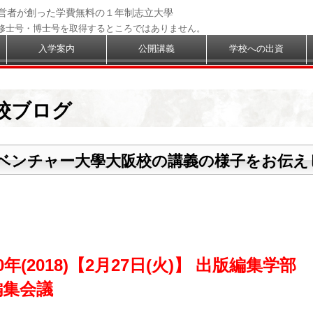
経営者が創った学費無料の１年制志立大學
修士号・博士号を取得するところではありません。
入学案内
公開講義
学校への出資
校ブログ
ベンチャー大學大阪校の講義の様子をお伝え
0年(2018)【2月27日(火)】 出版編集学部
編集会議