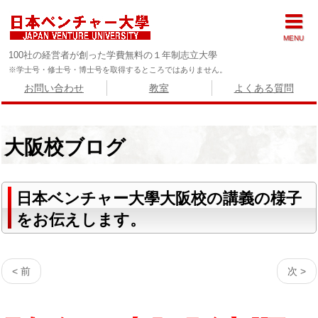
MENU
100社の経営者が創った学費無料の１年制志立大學
※学士号・修士号・博士号を取得するところではありません。
お問い合わせ
教室
よくある質問
大阪校ブログ
日本ベンチャー大學大阪校の講義の様子
をお伝えします。
< 前
次 >