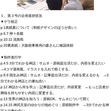
１、第３号の企画進捗状況
▼ゲラ校正
p.1表紙案について（和紙デザインのほうが良い）
p.6.7 神々名鑑
p.10.11 淡路島
p.20裏表紙：大阪校事務局の森さんに確認依頼
▼制作進行中
p.4.5 3分でわかる神話：サムネ・原稿提出済だが、内容を変えたい
→4コマ漫画風、イラストを入れて軽くする。
p.8.9 国生み神話：サムネ・記事提出済だが、内容を変えるかも →3
分でわかる神話との兼ね合い
p.12 神話から何を学ぶ：記事提出済だが、内容変更 →もっと読者が
興味を持ちやすい内容に変更する。
p.13 世界の神話を知ろう：原稿OK、サムネについて聞く
p.14.15 神武天皇のゆかりの地めぐり：原稿制作中 →3分でわかる神
話との兼ね合い