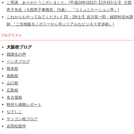
ご受講 ありがとうございました。(平成24年(2012)【2月4日(土)】 大西
恵子先生（大西恵子事務所、代表）. 『コミュニケーション学』)
これからもやってみてください(【5・28(土)】吉川英一郎・植田幹浩Ｗ講
師 『ご当地版モノポリーから学ぶリアルなビジネス交渉術』)
ブログリスト
大阪校ブログ
聴講生の声
ベン大ブログ
熊本校
徳島校
山口校
広島校
名古屋校
鞄持ち体験レポート
なでしこ
ヤンゴン校ブログ
吉田松陰学