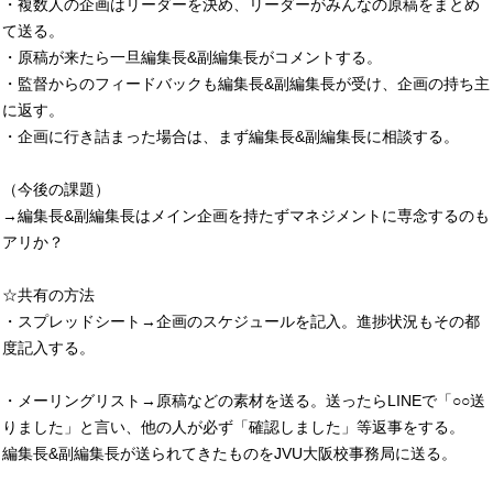
・複数人の企画はリーダーを決め、リーダーがみんなの原稿をまとめ
て送る。
・原稿が来たら一旦編集長&副編集長がコメントする。
・監督からのフィードバックも編集長&副編集長が受け、企画の持ち主
に返す。
・企画に行き詰まった場合は、まず編集長&副編集長に相談する。
（今後の課題）
→編集長&副編集長はメイン企画を持たずマネジメントに専念するのも
アリか？
☆共有の方法
・スプレッドシート→企画のスケジュールを記入。進捗状況もその都
度記入する。
・メーリングリスト→原稿などの素材を送る。送ったらLINEで「○○送
りました」と言い、他の人が必ず「確認しました」等返事をする。
編集長&副編集長が送られてきたものをJVU大阪校事務局に送る。