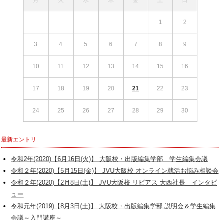
月
火
水
木
金
土
日
1
2
3
4
5
6
7
8
9
10
11
12
13
14
15
16
17
18
19
20
21
22
23
24
25
26
27
28
29
30
最新エントリ
令和2年(2020)【6月16日(火)】 大阪校・出版編集学部 学生編集会議
令和２年(2020)【5月15日(金)】 JVU大阪校 オンライン就活お悩み相談会
令和２年(2020)【2月8日(土)】 JVU大阪校 リビアス 大西社長 インタビ
ュー
令和元年(2019)【8月3日(土)】 大阪校・出版編集学部 説明会＆学生編集
会議～入門講座～