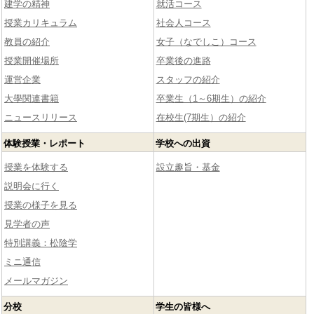
建学の精神
就活コース
授業カリキュラム
社会人コース
教員の紹介
女子（なでしこ）コース
授業開催場所
卒業後の進路
運営企業
スタッフの紹介
大學関連書籍
卒業生（1～6期生）の紹介
ニュースリリース
在校生(7期生）の紹介
体験授業・レポート
学校への出資
授業を体験する
設立趣旨・基金
説明会に行く
授業の様子を見る
見学者の声
特別講義：松陰学
ミニ通信
メールマガジン
分校
学生の皆様へ