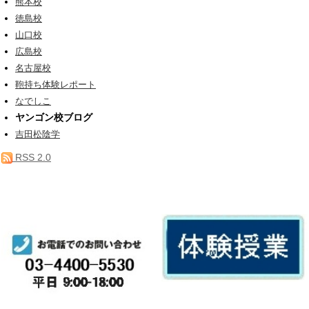
熊本校
徳島校
山口校
広島校
名古屋校
鞄持ち体験レポート
なでしこ
ヤンゴン校ブログ
吉田松陰学
RSS 2.0