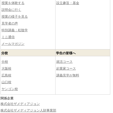
授業を体験する
設立趣旨・基金
説明会に行く
授業の様子を見る
見学者の声
特別講義：松陰学
ミニ通信
メールマガジン
分校
学生の皆様へ
分校
就活コース
大阪校
起業家コース
広島校
講義見学が無料
山口校
ヤンゴン校
関係企業
株式会社ザメディアジョン
株式会社ザメディアジョン人財事業部