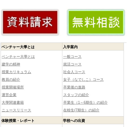
ベンチャー大學とは
入学案内
ベンチャー大學とは
一般コース
建学の精神
就活コース
授業カリキュラム
社会人コース
教員の紹介
女子（なでしこ）コース
授業開催場所
卒業後の進路
運営企業
スタッフの紹介
大學関連書籍
卒業生（1～6期生）の紹介
ニュースリリース
在校生(7期生）の紹介
体験授業・レポート
学校への出資