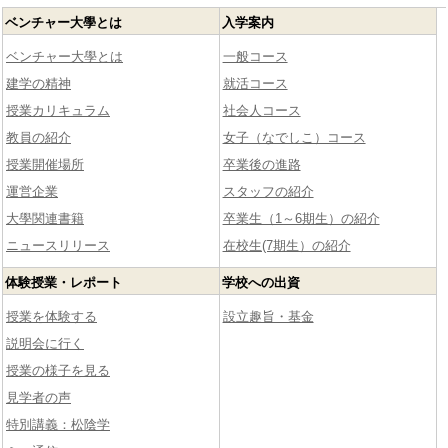
ベンチャー大學とは
入学案内
ベンチャー大學とは
一般コース
建学の精神
就活コース
授業カリキュラム
社会人コース
教員の紹介
女子（なでしこ）コース
授業開催場所
卒業後の進路
運営企業
スタッフの紹介
大學関連書籍
卒業生（1～6期生）の紹介
ニュースリリース
在校生(7期生）の紹介
体験授業・レポート
学校への出資
授業を体験する
設立趣旨・基金
説明会に行く
授業の様子を見る
見学者の声
特別講義：松陰学