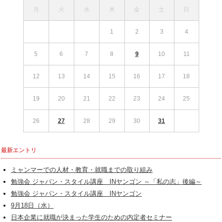
月
火
水
木
金
土
日
1
2
3
4
5
6
7
8
9
10
11
12
13
14
15
16
17
18
19
20
21
22
23
24
25
26
27
28
29
30
31
最新エントリ
ミャンマーでの人材・教育・就職までの取り組み
勉強会 ジャパン・スタイル講座 INヤンゴン ～「私の志」後編～
勉強会 ジャパン・スタイル講座 INヤンゴン
9月18日（水）
日本企業に就職が決まった学生のための内定者セミナー