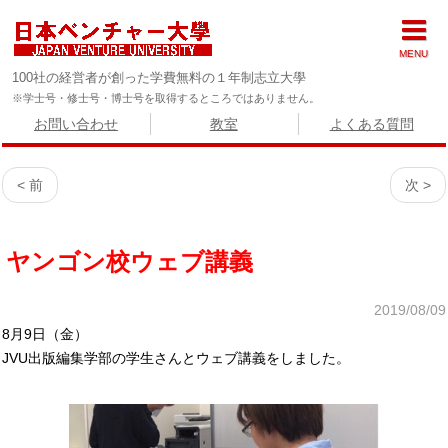
MENU
100社の経営者が創った学費無料の１年制志立大學
※学士号・修士号・博士号を取得するところではありません。
お問い合わせ
教室
よくある質問
< 前
次 >
ヤンゴン校ウェブ講義
2019/08/09
8月9日（金）
JVU出版編集学部の学生さんとウェブ講義をしました。