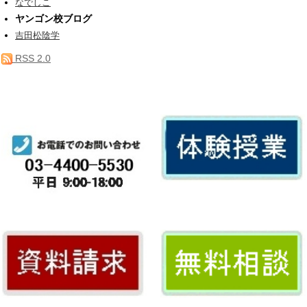
なでしこ
ヤンゴン校ブログ
吉田松陰学
RSS 2.0