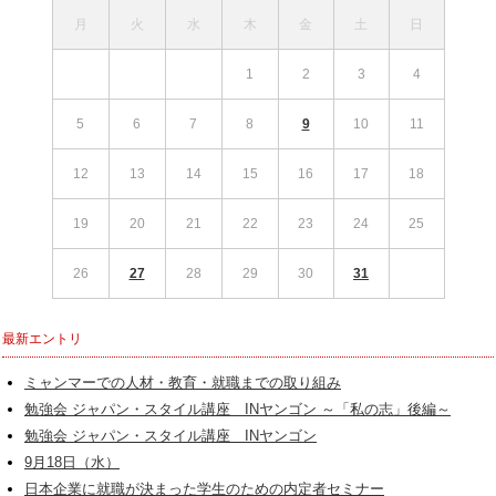
月
火
水
木
金
土
日
1
2
3
4
5
6
7
8
9
10
11
12
13
14
15
16
17
18
19
20
21
22
23
24
25
26
27
28
29
30
31
最新エントリ
ミャンマーでの人材・教育・就職までの取り組み
勉強会 ジャパン・スタイル講座 INヤンゴン ～「私の志」後編～
勉強会 ジャパン・スタイル講座 INヤンゴン
9月18日（水）
日本企業に就職が決まった学生のための内定者セミナー