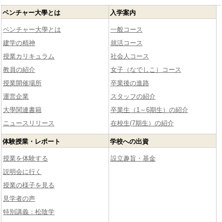
ベンチャー大學とは
入学案内
ベンチャー大學とは
一般コース
建学の精神
就活コース
授業カリキュラム
社会人コース
教員の紹介
女子（なでしこ）コース
授業開催場所
卒業後の進路
運営企業
スタッフの紹介
大學関連書籍
卒業生（1～6期生）の紹介
ニュースリリース
在校生(7期生）の紹介
体験授業・レポート
学校への出資
授業を体験する
設立趣旨・基金
説明会に行く
授業の様子を見る
見学者の声
特別講義：松陰学