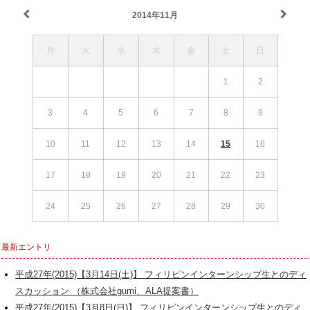
2014年11月
月
火
水
木
金
土
日
1
2
3
4
5
6
7
8
9
10
11
12
13
14
15
16
17
18
19
20
21
22
23
24
25
26
27
28
29
30
最新エントリ
平成27年(2015)【3月14日(土)】 フィリピンインターンシップ生とのディ
スカッション （株式会社gumi、ALA提案書）
平成27年(2015)【3月8日(日)】 フィリピンインターンシップ生とのディ