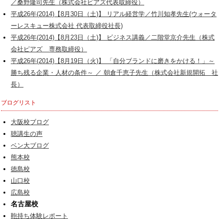
／桑野隆司先生（株式会社ピアズ代表取締役）
平成26年(2014)【8月30日（土)】 リアル経営学／竹川知孝先生(ウォータ
ーレスキュー株式会社 代表取締役社長)
平成26年(2014)【8月23日（土)】 ビジネス講義／二階堂京介先生（株式
会社ピアズ 専務取締役）
平成26年(2014)【8月19日（火)】 「自分ブランドに磨きをかける！」～
勝ち残る企業・人材の条件～ ／ 朝倉千恵子先生（株式会社新規開拓 社
長）
ブログリスト
大阪校ブログ
聴講生の声
ベン大ブログ
熊本校
徳島校
山口校
広島校
名古屋校
鞄持ち体験レポート