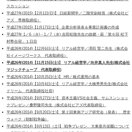
スカッション
平成27年(2015)【2月1日(日)】 日経新聞学／二階堂副校長（株式会社ピ
アズ 専務取締役）
平成27年(2015)【1月17日(土)】 企業分析発表＆事業計画書の作成
平成27年 1／6（火)・1／7（水) 吉田松陰先生の故郷・萩「第６回 松下
村塾合宿」１日目
平成26年(2014)【12月6日(土)】 リアル経営学／澤田 賢二先生（株式会
社イメージワークス 代表取締役）
平成26年(2014)【11月15日(土)】 リアル経営学／向井真人先生(株式会社
マジックチューブ 代表取締役)
平成26年(2014)【10月25日(土)】 HR／株式運用の基本
平成26年(2014)【10月4日(土)】 リアル経営学／大橋秀男先生(株式会社
ドリーム 代表取締役社長)
平成26年(2014)【9月27日(土)】 資本主義VS社会主義、サムスンショッ
クプレゼン／桑野隆司先生（株式会社ピアズ代表取締役）
平成26年(2014)【9月20日(土)】 第２回東南アジア研究会（発表）、歴史
ウォーク（朝鮮戦争編）
平成26年(2014)【9月13日（土)】 戦争プレゼン、大東亜共栄圏について