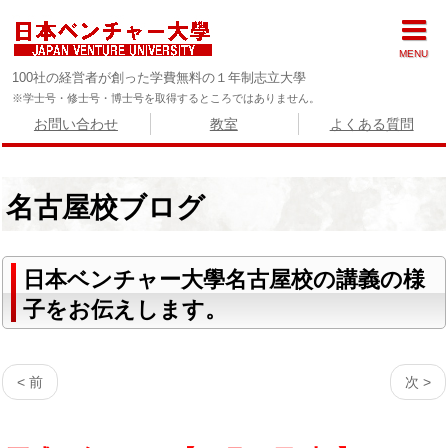
MENU
100社の経営者が創った学費無料の１年制志立大學
※学士号・修士号・博士号を取得するところではありません。
お問い合わせ
教室
よくある質問
名古屋校ブログ
日本ベンチャー大學名古屋校の講義の様
子をお伝えします。
< 前
次 >