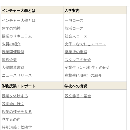
ベンチャー大學とは
入学案内
ベンチャー大學とは
一般コース
建学の精神
就活コース
授業カリキュラム
社会人コース
教員の紹介
女子（なでしこ）コース
授業開催場所
卒業後の進路
運営企業
スタッフの紹介
大學関連書籍
卒業生（1～6期生）の紹介
ニュースリリース
在校生(7期生）の紹介
体験授業・レポート
学校への出資
授業を体験する
設立趣旨・基金
説明会に行く
授業の様子を見る
見学者の声
特別講義：松陰学