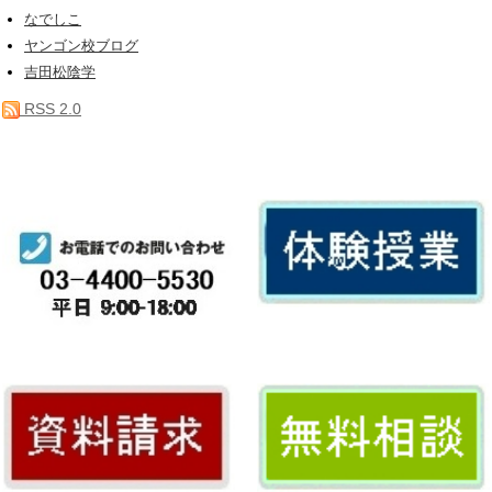
なでしこ
ヤンゴン校ブログ
吉田松陰学
RSS 2.0