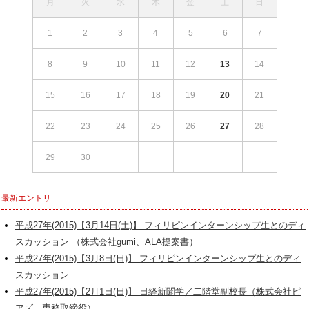
月
火
水
木
金
土
日
1
2
3
4
5
6
7
8
9
10
11
12
13
14
15
16
17
18
19
20
21
22
23
24
25
26
27
28
29
30
最新エントリ
平成27年(2015)【3月14日(土)】 フィリピンインターンシップ生とのディ
スカッション （株式会社gumi、ALA提案書）
平成27年(2015)【3月8日(日)】 フィリピンインターンシップ生とのディ
スカッション
平成27年(2015)【2月1日(日)】 日経新聞学／二階堂副校長（株式会社ピ
アズ 専務取締役）