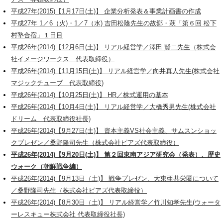
平成27年(2015)【1月17日(土)】 企業分析発表＆事業計画書の作成
平成27年 1／6（火)・1／7（水) 吉田松陰先生の故郷・萩「第６回 松下
村塾合宿」１日目
平成26年(2014)【12月6日(土)】 リアル経営学／澤田 賢二先生（株式会
社イメージワークス 代表取締役）
平成26年(2014)【11月15日(土)】 リアル経営学／向井真人先生(株式会社
マジックチューブ 代表取締役)
平成26年(2014)【10月25日(土)】 HR／株式運用の基本
平成26年(2014)【10月4日(土)】 リアル経営学／大橋秀男先生(株式会社
ドリーム 代表取締役社長)
平成26年(2014)【9月27日(土)】 資本主義VS社会主義、サムスンショッ
クプレゼン／桑野隆司先生（株式会社ピアズ代表取締役）
平成26年(2014)【9月20日(土)】 第２回東南アジア研究会（発表）、歴史
ウォーク（朝鮮戦争編）
平成26年(2014)【9月13日（土)】 戦争プレゼン、大東亜共栄圏について
／桑野隆司先生（株式会社ピアズ代表取締役）
平成26年(2014)【8月30日（土)】 リアル経営学／竹川知孝先生(ウォータ
ーレスキュー株式会社 代表取締役社長)