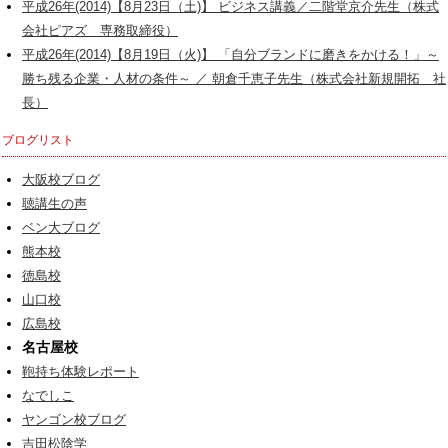
平成26年(2014)【8月23日（土)】 ビジネス講義／二階堂京介先生（株式
会社ピアズ 専務取締役）
平成26年(2014)【8月19日（火)】 「自分ブランドに磨きをかける！」～
勝ち残る企業・人材の条件～ ／ 朝倉千恵子先生（株式会社新規開拓 社
長）
ブログリスト
大阪校ブログ
聴講生の声
ベン大ブログ
熊本校
徳島校
山口校
広島校
名古屋校
鞄持ち体験レポート
なでしこ
ヤンゴン校ブログ
吉田松陰学