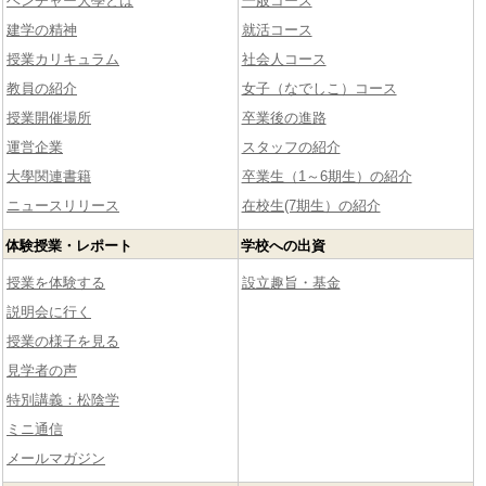
ベンチャー大學とは
一般コース
建学の精神
就活コース
授業カリキュラム
社会人コース
教員の紹介
女子（なでしこ）コース
授業開催場所
卒業後の進路
運営企業
スタッフの紹介
大學関連書籍
卒業生（1～6期生）の紹介
ニュースリリース
在校生(7期生）の紹介
体験授業・レポート
学校への出資
授業を体験する
設立趣旨・基金
説明会に行く
授業の様子を見る
見学者の声
特別講義：松陰学
ミニ通信
メールマガジン