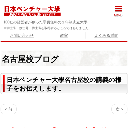
MENU
100社の経営者が創った学費無料の１年制志立大學
※学士号・修士号・博士号を取得するところではありません。
お問い合わせ
教室
よくある質問
名古屋校ブログ
日本ベンチャー大學名古屋校の講義の様
子をお伝えします。
< 前
次 >