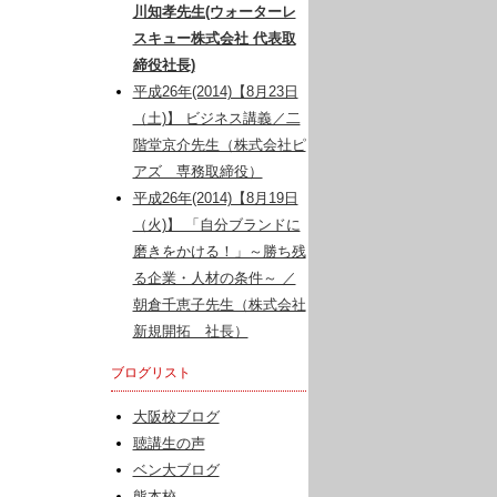
川知孝先生(ウォーターレ
スキュー株式会社 代表取
締役社長)
平成26年(2014)【8月23日
（土)】 ビジネス講義／二
階堂京介先生（株式会社ピ
アズ 専務取締役）
平成26年(2014)【8月19日
（火)】 「自分ブランドに
磨きをかける！」～勝ち残
る企業・人材の条件～ ／
朝倉千恵子先生（株式会社
新規開拓 社長）
ブログリスト
大阪校ブログ
聴講生の声
ベン大ブログ