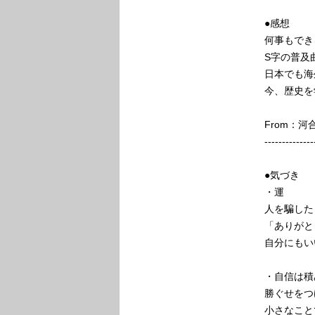
●感想
何事もでき
S字の普及
日本でも海
今、歴史を
From：
--------------
●気づき
・運
人を騙した
「ありがと
自分にもい
・自信は積
勝ぐせをつ
小さなこと