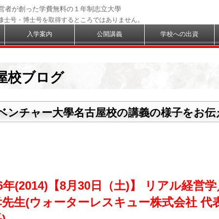
経営者が創った学費無料の１年制志立大學
修士号・博士号を取得するところではありません。
入学案内
公開講義
学校への出資
屋校ブログ
ベンチャー大學名古屋校の講義の様子をお伝
6年(2014)【8月30日（土)】 リアル経営
孝先生(ウォーターレスキュー株式会社 代
)