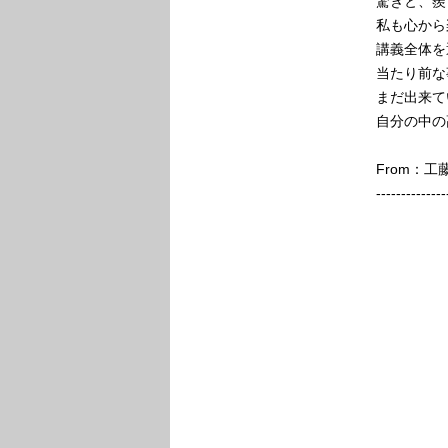
驚きと、羨
私も心から
講義全体を
当たり前な
まだ出来て
自分の中の
From：
--------------