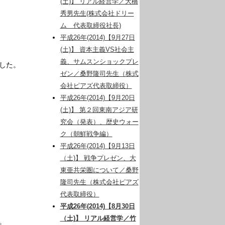
(土)】 リアル経営学／大橋
秀男先生(株式会社ドリー
ム 代表取締役社長)
平成26年(2014)【9月27日
(土)】 資本主義VS社会主
義、サムスンショックプレ
した。
ゼン／桑野隆司先生（株式
会社ピアズ代表取締役）
平成26年(2014)【9月20日
(土)】 第２回東南アジア研
究会（発表）、歴史ウォー
ク（朝鮮戦争編）
平成26年(2014)【9月13日
（土)】 戦争プレゼン、大
東亜共栄圏について／桑野
隆司先生（株式会社ピアズ
代表取締役）
平成26年(2014)【8月30日
（土)】 リアル経営学／竹
。