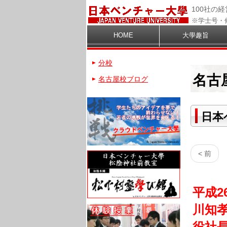
100社の
※学士号・
HOME
大學趣旨
分校
名古
名古屋校ブログ
日本
< 前
平成2
川知
役社長