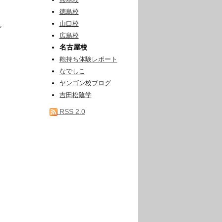
熊本校
徳島校
山口校
。
広島校
名古屋校
鞄持ち体験レポート
なでしこ
ヤンゴン校ブログ
吉田松陰学
RSS 2.0