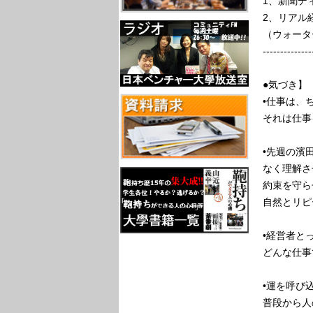
1、新聞デ
2、リアル
（ウォータ
--------------
●気づき】
•仕事は、
それは仕事
•先週の濱
なく理解さ
約束を守ら
自然とリピ
•経営者と
どんな仕事
•運を呼び
普段から人