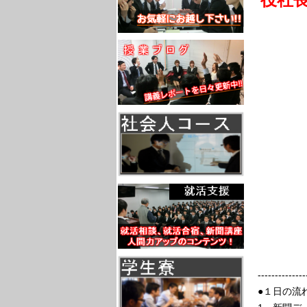
--------------
●１日の流