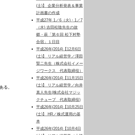
(土)】 企業分析発表＆事業
計画書の作成
平成27年 1／6（火)・1／7
（水) 吉田松陰先生の故
郷・萩「第６回 松下村塾
合宿」１日目
平成26年(2014)【12月6日
(土)】 リアル経営学／澤田
賢二先生（株式会社イメー
ジワークス 代表取締役）
平成26年(2014)【11月15日
(土)】 リアル経営学／向井
ある。
真人先生(株式会社マジッ
クチューブ 代表取締役)
平成26年(2014)【10月25日
(土)】 HR／株式運用の基
本
平成26年(2014)【10月4日