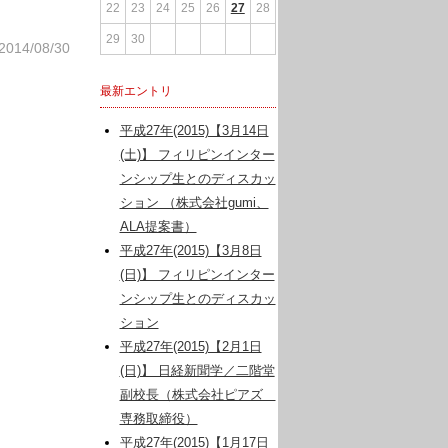
22
23
24
25
26
27
28
29
30
2014/08/30
最新エントリ
平成27年(2015)【3月14日
(土)】 フィリピンインター
ンシップ生とのディスカッ
ション （株式会社gumi、
ALA提案書）
平成27年(2015)【3月8日
(日)】 フィリピンインター
ンシップ生とのディスカッ
ション
平成27年(2015)【2月1日
(日)】 日経新聞学／二階堂
副校長（株式会社ピアズ
専務取締役）
平成27年(2015)【1月17日