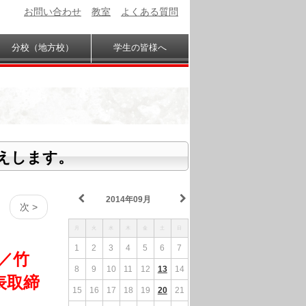
お問い合わせ
教室
よくある質問
分校（地方校）
学生の皆様へ
えします。
2014年09月
次 >
月
火
水
木
金
土
日
1
2
3
4
5
6
7
学／竹
8
9
10
11
12
13
14
表取締
15
16
17
18
19
20
21