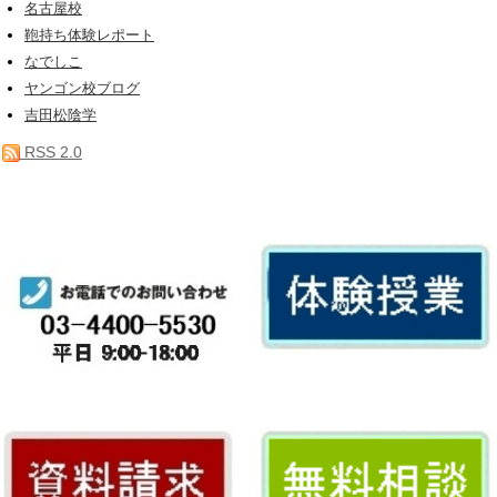
名古屋校
鞄持ち体験レポート
なでしこ
ヤンゴン校ブログ
吉田松陰学
RSS 2.0