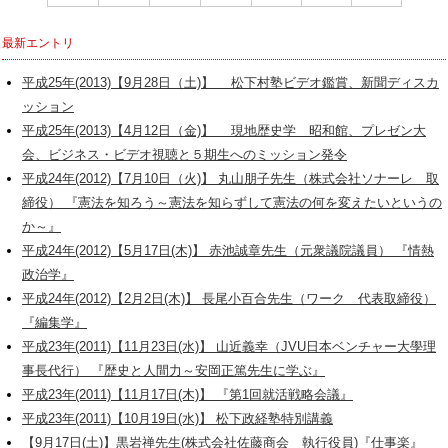
最新エントリ
平成25年(2013)【9月28日（土)】 松下村塾ビデオ鑑賞、新聞ディスカ
ッション
平成25年(2013)【4月12日（金)】 現地歴史学 昭和館、プレゼン大
会、ビジネス・ビデオ視聴と５期生へのミッション発令
平成24年(2012)【7月10日（火)】 丸山朋子先生（株式会社ソナーレ 取
締役） 『憲法を知ろう～憲法を知らずして憲法の何を変えたいというの
か～』
平成24年(2012)【5月17日(木)】 赤池誠章先生（元衆議院議員） 『情熱
政治学』
平成24年(2012)【2月2日(木)】 長尾小百合先生（ワーク 代表取締役）
『編集学』
平成23年(2011)【11月23日(水)】 山近義幸（JVU日本ベンチャー大學理
事長代行） 『歴史と人間力～安岡正篤先生に学ぶ』
平成23年(2011)【11月17日(木)】 『第1回就活戦略会議』
平成23年(2011)【10月19日(水)】 松下政経塾特別講義
【9月17日(土)】黒岩禅先生(株式会社佐藤商会 執行役員)『仕事楽』