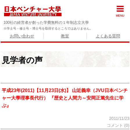
MENU
100社の経営者が創った学費無料の１年制志立大學
※学士号・修士号・博士号を取得するところではありません。
お問い合わせ
教室
よくある質問
見学者の声
平成23年(2011)【11月23日(水)】 山近義幸（JVU日本ベンチ
ャー大學理事長代行） 『歴史と人間力～安岡正篤先生に学
ぶ』
2011/11/23
コメント (0)