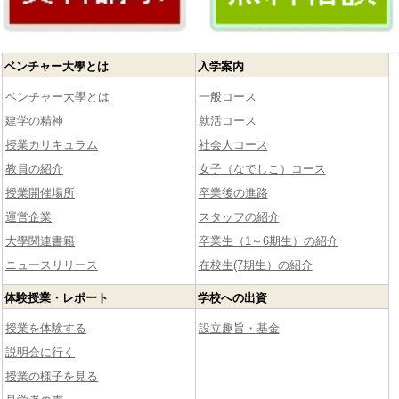
ベンチャー大學とは
入学案内
ベンチャー大學とは
一般コース
建学の精神
就活コース
授業カリキュラム
社会人コース
教員の紹介
女子（なでしこ）コース
授業開催場所
卒業後の進路
運営企業
スタッフの紹介
大學関連書籍
卒業生（1～6期生）の紹介
ニュースリリース
在校生(7期生）の紹介
体験授業・レポート
学校への出資
授業を体験する
設立趣旨・基金
説明会に行く
授業の様子を見る