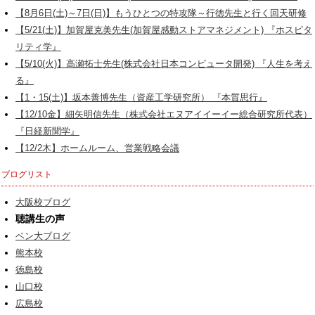
【8月6日(土)～7日(日)】もうひとつの特攻隊～行徳先生と行く回天研修
【5/21(土)】加賀屋克美先生(加賀屋感動ストアマネジメント) 『ホスピタ
リティ学』
【5/10(火)】高瀬拓士先生(株式会社日本コンピュータ開発) 『人生を考え
る』
【1・15(土)】坂本善博先生（資産工学研究所） 『本質思行』
【12/10金】細矢明信先生（株式会社エヌアイイーイー総合研究所代表）
『日経新聞学』
【12/2木】ホームルーム、営業戦略会議
ブログリスト
大阪校ブログ
聴講生の声
ベン大ブログ
熊本校
徳島校
山口校
広島校