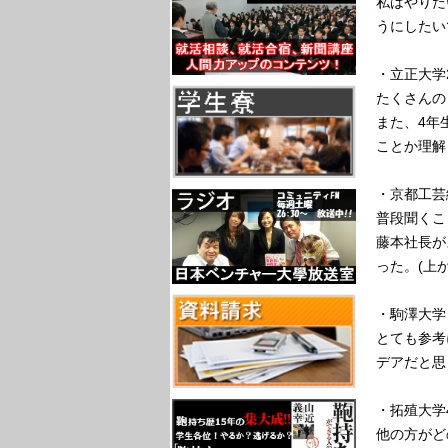
私はやりた
うにしたい
・立正大学
たくさんの
また、4年
ことか理解
・京都工芸
普段聞くこ
藤本社長が
った。(上
・駒澤大学
とても参考
デアだと思
・拓殖大学
他の方がど