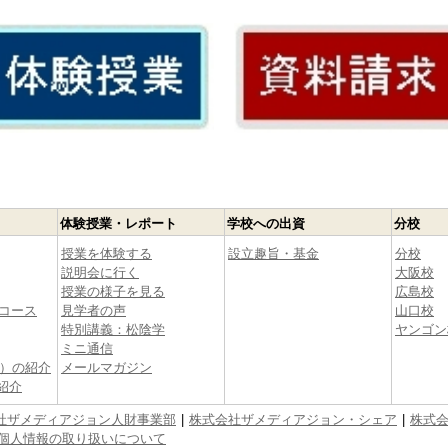
体験授業・レポート
学校への出資
分校
授業を体験する
設立趣旨・基金
分校
説明会に行く
大阪校
授業の様子を見る
広島校
コース
見学者の声
山口校
特別講義：松陰学
ヤンゴン
ミニ通信
生）の紹介
メールマガジン
紹介
社ザメディアジョン人財事業部
株式会社ザメディアジョン・シェア
株式
個人情報の取り扱いについて