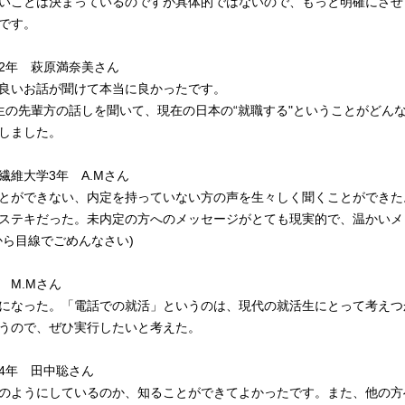
いことは決まっているのですが具体的ではないので、もっと明確にさせ
です。
2年 萩原満奈美さん
良いお話が聞けて本当に良かったです。
生の先輩方の話しを聞いて、現在の日本の“就職する"ということがどん
しました。
繊維大学3年 A.Mさん
とができない、内定を持っていない方の声を生々しく聞くことができた
ステキだった。未内定の方へのメッセージがとても現実的で、温かいメ
から目線でごめんなさい)
 M.Mさん
になった。「電話での就活」というのは、現代の就活生にとって考えつ
うので、ぜひ実行したいと考えた。
4年 田中聡さん
のようにしているのか、知ることができてよかったです。また、他の方