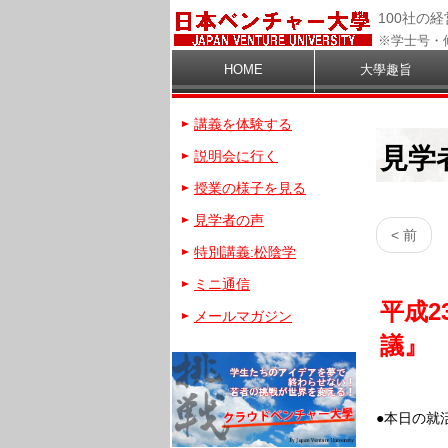
100社の
※学士号・
HOME
大學趣旨
講義を体験する
見学
説明会に行く
授業の様子を見る
見学者の声
< 前
特別講義:松陰学
ミニ通信
平成2
メールマガジン
議』
●本日の就