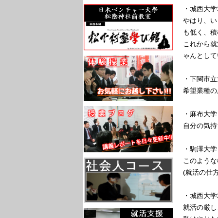
・城西大学2
やはり、い
も低く、積
これから就
ゃんとして
・下関市立
希望業種の
・麻布大学 
自分の気持
・駒澤大学
このような
(就活の仕
・城西大学
就活の厳し