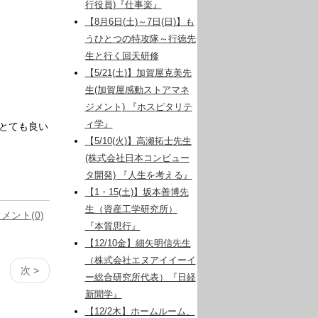
行役員)『仕事楽』
【8月6日(土)～7日(日)】も
うひとつの特攻隊～行徳先
生と行く回天研修
【5/21(土)】加賀屋克美先
生(加賀屋感動ストアマネ
ジメント) 『ホスピタリテ
ィ学』
とても良い
【5/10(火)】高瀬拓士先生
(株式会社日本コンピュー
タ開発) 『人生を考える』
【1・15(土)】坂本善博先
生（資産工学研究所）
メント(0)
『本質思行』
【12/10金】細矢明信先生
（株式会社エヌアイイーイ
次 >
ー総合研究所代表）『日経
新聞学』
【12/2木】ホームルーム、