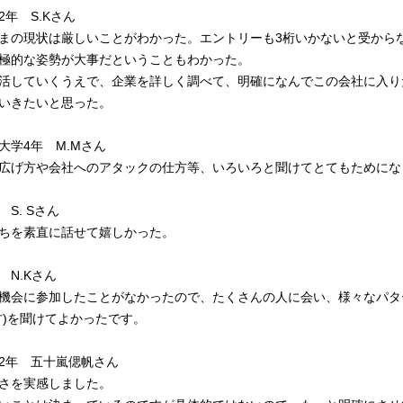
年 S.Kさん
まの現状は厳しいことがわかった。エントリーも3桁いかないと受から
極的な姿勢が大事だということもわかった。
活していくうえで、企業を詳しく調べて、明確になんでこの会社に入り
いきたいと思った。
大学4年 M.Mさん
広げ方や会社へのアタックの仕方等、いろいろと聞けてとてもためにな
S. Sさん
ちを素直に話せて嬉しかった。
 N.Kさん
機会に参加したことがなかったので、たくさんの人に会い、様々なパタ
方)を聞けてよかったです。
2年 五十嵐偲帆さん
さを実感しました。