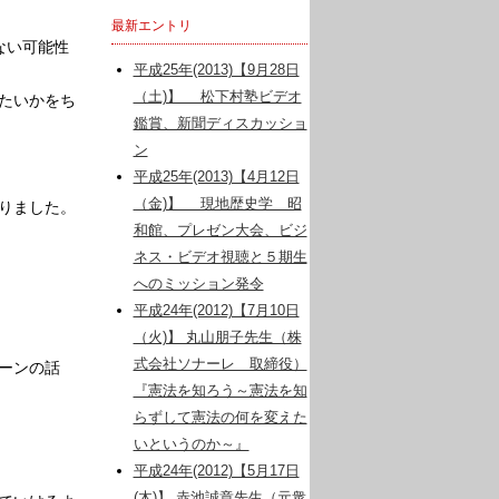
最新エントリ
ない可能性
平成25年(2013)【9月28日
（土)】 松下村塾ビデオ
たいかをち
鑑賞、新聞ディスカッショ
ン
平成25年(2013)【4月12日
（金)】 現地歴史学 昭
りました。
和館、プレゼン大会、ビジ
ネス・ビデオ視聴と５期生
へのミッション発令
平成24年(2012)【7月10日
（火)】 丸山朋子先生（株
式会社ソナーレ 取締役）
ーンの話
『憲法を知ろう～憲法を知
らずして憲法の何を変えた
いというのか～』
平成24年(2012)【5月17日
(木)】 赤池誠章先生（元衆