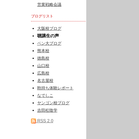
営業戦略会議
ブログリスト
大阪校ブログ
聴講生の声
ベン大ブログ
熊本校
徳島校
山口校
広島校
名古屋校
鞄持ち体験レポート
なでしこ
ヤンゴン校ブログ
吉田松陰学
RSS 2.0