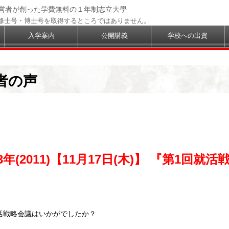
経営者が創った学費無料の１年制志立大學
修士号・博士号を取得するところではありません。
入学案内
公開講義
学校への出資
者の声
3年(2011)【11月17日(木)】 『第1回就活
活戦略会議はいかがでしたか？