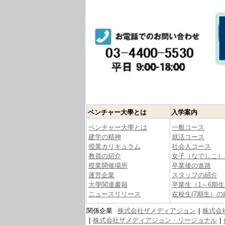
ベンチャー大學とは
入学案内
ベンチャー大學とは
一般コース
建学の精神
就活コース
授業カリキュラム
社会人コース
教員の紹介
女子（なでしこ）
授業開催場所
卒業後の進路
運営企業
スタッフの紹介
大學関連書籍
卒業生（1～6期
ニュースリリース
在校生(7期生）の
関係企業
株式会社ザメディアジョン
株式会
株式会社ザメディアジョン・リージョナル