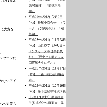
ていけるよ
議院議員） 『情熱政治
学』
平成24年(2012)【2月2日
(木)】 長尾小百合先生（ワ
ーク 代表取締役） 『編
なに大変な
集学』
平成23年(2011)【11月23日
(水)】 山近義幸（JVU日本
ベンチャー大學理事長代
。
行） 『歴史と人間力～安
ッセージだ
岡正篤先生に学ぶ』
平成23年(2011)【11月17日
(木)】 『第1回就活戦略会
議』
かないアイ
平成23年(2011)【10月19日
(水)】 松下政経塾特別講義
【9月17日(土)】黒岩禅先
生(株式会社佐藤商会 執
への対策も