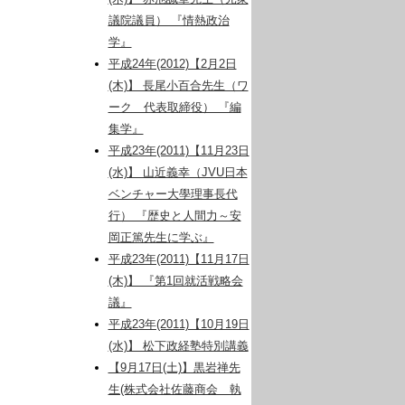
議院議員） 『情熱政治
学』
平成24年(2012)【2月2日
(木)】 長尾小百合先生（ワ
ーク 代表取締役） 『編
集学』
平成23年(2011)【11月23日
(水)】 山近義幸（JVU日本
ベンチャー大學理事長代
行） 『歴史と人間力～安
岡正篤先生に学ぶ』
平成23年(2011)【11月17日
(木)】 『第1回就活戦略会
議』
平成23年(2011)【10月19日
(水)】 松下政経塾特別講義
【9月17日(土)】黒岩禅先
生(株式会社佐藤商会 執