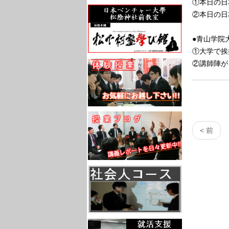
①本日の日
②本日の日
●青山学院
①大学で挨
②講師陣が
< 前