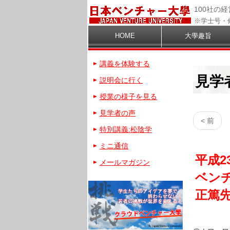
100社の
※学士号・
HOME
大學趣旨
講義を体験する
見学
説明会に行く
授業の様子を見る
見学者の声
< 前
特別講義:松陰学
ミニ通信
平成2
メールマガジン
ベン
正篤