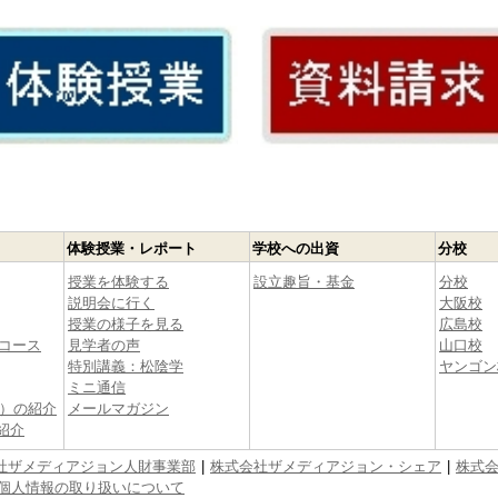
体験授業・レポート
学校への出資
分校
授業を体験する
設立趣旨・基金
分校
説明会に行く
大阪校
授業の様子を見る
広島校
コース
見学者の声
山口校
特別講義：松陰学
ヤンゴン
ミニ通信
生）の紹介
メールマガジン
紹介
社ザメディアジョン人財事業部
株式会社ザメディアジョン・シェア
株式
個人情報の取り扱いについて