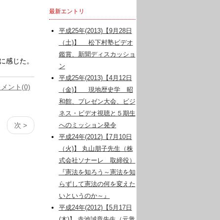
最新エントリ
平成25年(2013)【9月28日
（土)】 松下村塾ビデオ
鑑賞、新聞ディスカッショ
に感じた。
ン
平成25年(2013)【4月12日
メント(0)
（金)】 現地歴史学 昭
和館、プレゼン大会、ビジ
ネス・ビデオ視聴と５期生
次 >
へのミッション発令
平成24年(2012)【7月10日
（火)】 丸山朋子先生（株
式会社ソナーレ 取締役）
『憲法を知ろう～憲法を知
らずして憲法の何を変えた
いというのか～』
平成24年(2012)【5月17日
(木)】 赤池誠章先生（元衆