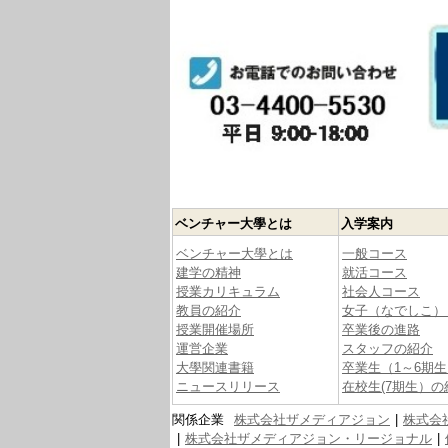
ベンチャー大學とは
入学案内
ベンチャー大學とは
一般コース
建学の精神
就活コース
授業カリキュラム
社会人コース
教員の紹介
女子（なでしこ）
授業開催場所
卒業後の進路
運営企業
スタッフの紹介
大學関連書籍
卒業生（1～6期
ニュースリリース
在校生(7期生）の
関係企業
株式会社ザメディアジョン
株式会
株式会社ザメディアジョン・リージョナル