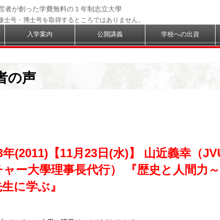
経営者が創った学費無料の１年制志立大學
修士号・博士号を取得するところではありません。
入学案内
公開講義
学校への出資
者の声
3年(2011)【11月23日(水)】 山近義幸（J
チャー大學理事長代行） 『歴史と人間力
先生に学ぶ』