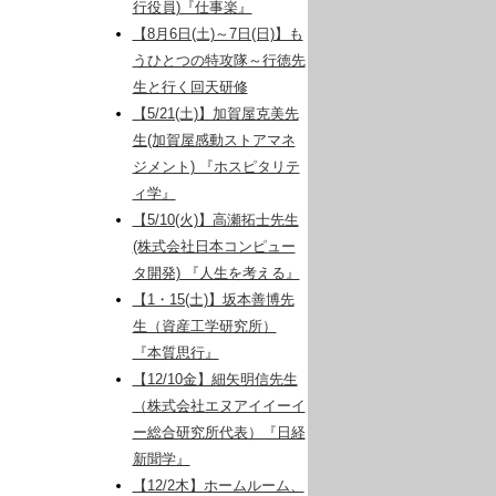
行役員)『仕事楽』
【8月6日(土)～7日(日)】も
うひとつの特攻隊～行徳先
生と行く回天研修
【5/21(土)】加賀屋克美先
生(加賀屋感動ストアマネ
ジメント) 『ホスピタリテ
ィ学』
【5/10(火)】高瀬拓士先生
(株式会社日本コンピュー
タ開発) 『人生を考える』
【1・15(土)】坂本善博先
生（資産工学研究所）
『本質思行』
【12/10金】細矢明信先生
（株式会社エヌアイイーイ
ー総合研究所代表）『日経
新聞学』
【12/2木】ホームルーム、