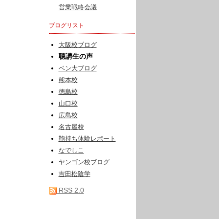
営業戦略会議
ブログリスト
大阪校ブログ
聴講生の声
ベン大ブログ
熊本校
徳島校
山口校
広島校
名古屋校
鞄持ち体験レポート
なでしこ
ヤンゴン校ブログ
吉田松陰学
RSS 2.0