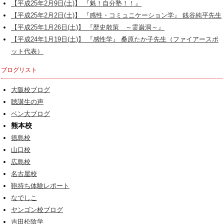
【平成25年2月9日(土)】 『魁！自分塾！！』
【平成25年2月2日(土)】 『感性・コミュニケーション学』 銭谷純平先生
【平成25年1月26日(土)】 『歴史散策 ～霊巌洞～』
【平成24年1月19日(土)】 『感性学』 桑原たか子先生（ファイアースポ
ット代表）
ブログリスト
大阪校ブログ
聴講生の声
ベン大ブログ
熊本校
徳島校
山口校
広島校
名古屋校
鞄持ち体験レポート
なでしこ
ヤンゴン校ブログ
吉田松陰学