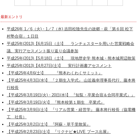
最新エントリ
平成26年 1／6（火)・1／7（水) 吉田松陰先生の故郷・萩「第６回 松下
村塾合宿」１日目
平成25年(2013)【6月15日（土)】 ランチェスターを用いた営業戦略会
議、実行アセスメント振り返り会議参加
平成25年(2013)【5月18日（土)】 現地歴史学 熊本城・熊本城周辺散策
平成25年(2013)【4月27日(土)】 実行計画書アセスメント
【平成25年4月6(土)】 『熊本わくわくサミット』
【平成25年4月3日(水)】 『２期生入学式』 山近義幸理事長代行、藤本将
行校長
【平成25年3月19日(火)・20日(水)】 『知覧・卒業合宿＆合同卒業式』』
【平成25年3月19日(火)】 『熊本校第１期生 卒業式』
【平成25年3月9日(土)】 『リアル営業・経営学』 藤本将行校長（協電機
工 社長）
【平成25年3月2日(土)】 『阿蘇・草千里散策』
【平成25年2月23日(土)】 『リクナビ★LIVE ブース出展』