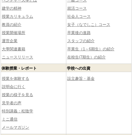
ベンチャー大學とは
一般コース
建学の精神
就活コース
授業カリキュラム
社会人コース
教員の紹介
女子（なでしこ）コース
授業開催場所
卒業後の進路
運営企業
スタッフの紹介
大學関連書籍
卒業生（1～6期生）の紹介
ニュースリリース
在校生(7期生）の紹介
体験授業・レポート
学校への出資
授業を体験する
設立趣旨・基金
説明会に行く
授業の様子を見る
見学者の声
特別講義：松陰学
ミニ通信
メールマガジン