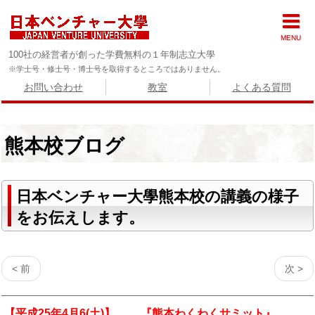
MENU
100社の経営者が創った学費無料の１年制志立大學
※学士号・修士号・博士号を取得するところではありません。
お問い合わせ
教室
よくある質問
熊本校ブログ
日本ベンチャー大學熊本校の講義の様子
をお伝えします。
< 前
次 >
【平成25年4月6(土)】 『熊本わくわくサミット』