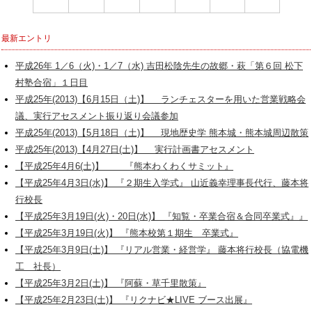
最新エントリ
平成26年 1／6（火)・1／7（水) 吉田松陰先生の故郷・萩「第６回 松下
村塾合宿」１日目
平成25年(2013)【6月15日（土)】 ランチェスターを用いた営業戦略会
議、実行アセスメント振り返り会議参加
平成25年(2013)【5月18日（土)】 現地歴史学 熊本城・熊本城周辺散策
平成25年(2013)【4月27日(土)】 実行計画書アセスメント
【平成25年4月6(土)】 『熊本わくわくサミット』
【平成25年4月3日(水)】 『２期生入学式』 山近義幸理事長代行、藤本将
行校長
【平成25年3月19日(火)・20日(水)】 『知覧・卒業合宿＆合同卒業式』』
【平成25年3月19日(火)】 『熊本校第１期生 卒業式』
【平成25年3月9日(土)】 『リアル営業・経営学』 藤本将行校長（協電機
工 社長）
【平成25年3月2日(土)】 『阿蘇・草千里散策』
【平成25年2月23日(土)】 『リクナビ★LIVE ブース出展』