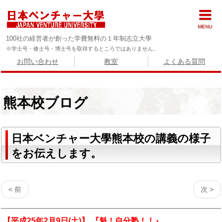
MENU
100社の経営者が創った学費無料の１年制志立大學
※学士号・修士号・博士号を取得するところではありません。
お問い合わせ
教室
よくある質問
熊本校ブログ
日本ベンチャー大學熊本校の講義の様子
をお伝えします。
< 前
次 >
【平成25年2月9日(土)】 『魁！自分塾！！』