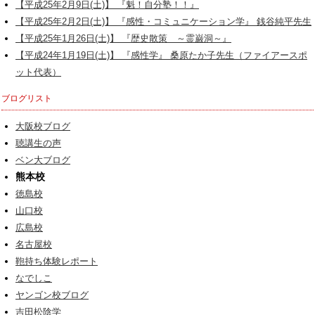
【平成25年2月9日(土)】 『魁！自分塾！！』
【平成25年2月2日(土)】 『感性・コミュニケーション学』 銭谷純平先生
【平成25年1月26日(土)】 『歴史散策 ～霊巌洞～』
【平成24年1月19日(土)】 『感性学』 桑原たか子先生（ファイアースポ
ット代表）
ブログリスト
大阪校ブログ
聴講生の声
ベン大ブログ
熊本校
徳島校
山口校
広島校
名古屋校
鞄持ち体験レポート
なでしこ
ヤンゴン校ブログ
吉田松陰学