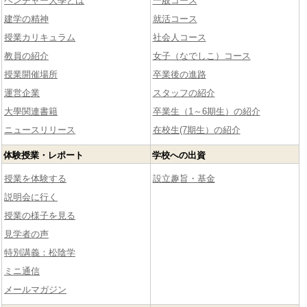
ベンチャー大學とは
一般コース
建学の精神
就活コース
授業カリキュラム
社会人コース
教員の紹介
女子（なでしこ）コース
授業開催場所
卒業後の進路
運営企業
スタッフの紹介
大學関連書籍
卒業生（1～6期生）の紹介
ニュースリリース
在校生(7期生）の紹介
体験授業・レポート
学校への出資
授業を体験する
設立趣旨・基金
説明会に行く
授業の様子を見る
見学者の声
特別講義：松陰学
ミニ通信
メールマガジン