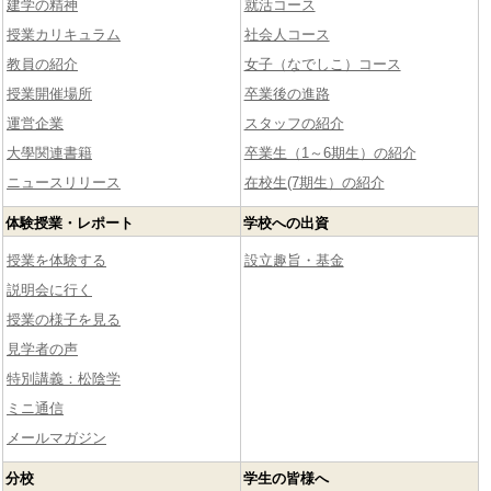
建学の精神
就活コース
授業カリキュラム
社会人コース
教員の紹介
女子（なでしこ）コース
授業開催場所
卒業後の進路
運営企業
スタッフの紹介
大學関連書籍
卒業生（1～6期生）の紹介
ニュースリリース
在校生(7期生）の紹介
体験授業・レポート
学校への出資
授業を体験する
設立趣旨・基金
説明会に行く
授業の様子を見る
見学者の声
特別講義：松陰学
ミニ通信
メールマガジン
分校
学生の皆様へ