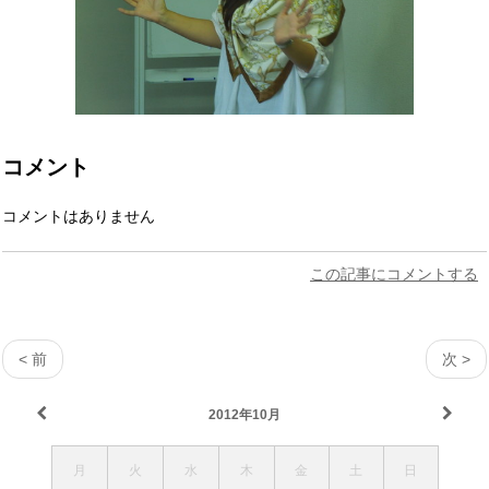
コメント
コメントはありません
この記事にコメントする
< 前
次 >
2012年10月
月
火
水
木
金
土
日