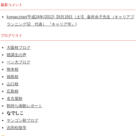
最新コメント
korgacztqo(平成24年(2012)【8月18日（土)】 壷井央子先生（キャリアプ
ランニング32 代表） 『キャリア学』)
ブログリスト
大阪校ブログ
聴講生の声
ベン大ブログ
熊本校
徳島校
山口校
広島校
名古屋校
鞄持ち体験レポート
なでしこ
ヤンゴン校ブログ
吉田松陰学