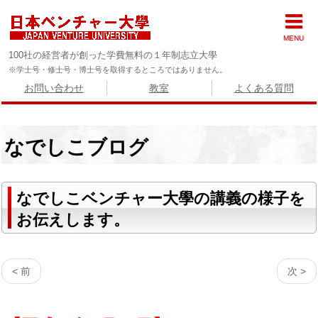
MENU
100社の経営者が創った学費無料の１年制志立大學
※学士号・修士号・博士号を取得するところではありません。
お問い合わせ
教室
よくある質問
なでしこブログ
なでしこベンチャー大學の講義の様子を
お伝えします。
< 前
次 >