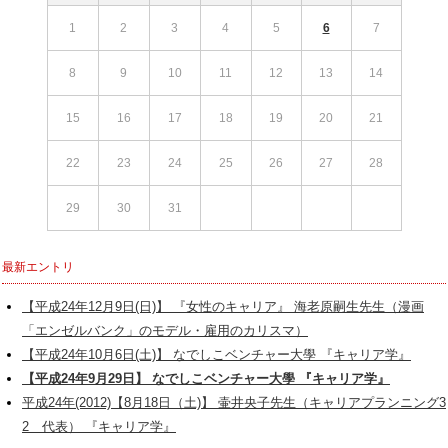
1
2
3
4
5
6
7
8
9
10
11
12
13
14
15
16
17
18
19
20
21
22
23
24
25
26
27
28
29
30
31
最新エントリ
【平成24年12月9日(日)】 『女性のキャリア』 海老原嗣生先生（漫画
「エンゼルバンク」のモデル・雇用のカリスマ）
【平成24年10月6日(土)】 なでしこベンチャー大學 『キャリア学』
【平成24年9月29日】 なでしこベンチャー大學 『キャリア学』
平成24年(2012)【8月18日（土)】 壷井央子先生（キャリアプランニング3
2 代表） 『キャリア学』