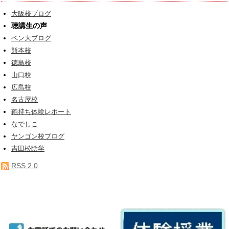
大阪校ブログ
聴講生の声
ベン大ブログ
熊本校
徳島校
山口校
広島校
名古屋校
鞄持ち体験レポート
なでしこ
ヤンゴン校ブログ
吉田松陰学
RSS 2.0