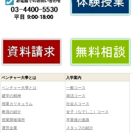
ベンチャー大學とは
入学案内
ベンチャー大學とは
一般コース
建学の精神
就活コース
授業カリキュラム
社会人コース
教員の紹介
女子（なでしこ）コース
授業開催場所
卒業後の進路
運営企業
スタッフの紹介