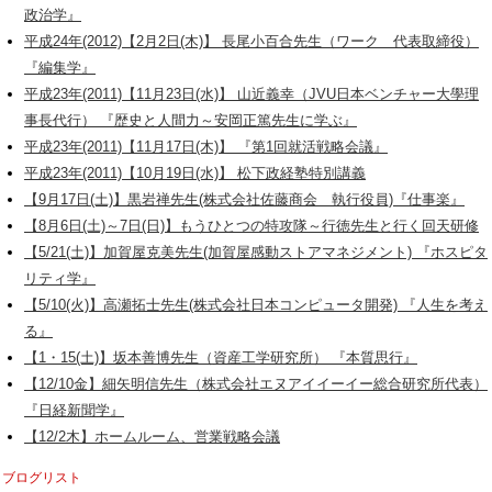
政治学』
平成24年(2012)【2月2日(木)】 長尾小百合先生（ワーク 代表取締役）
『編集学』
平成23年(2011)【11月23日(水)】 山近義幸（JVU日本ベンチャー大學理
事長代行） 『歴史と人間力～安岡正篤先生に学ぶ』
平成23年(2011)【11月17日(木)】 『第1回就活戦略会議』
平成23年(2011)【10月19日(水)】 松下政経塾特別講義
【9月17日(土)】黒岩禅先生(株式会社佐藤商会 執行役員)『仕事楽』
【8月6日(土)～7日(日)】もうひとつの特攻隊～行徳先生と行く回天研修
【5/21(土)】加賀屋克美先生(加賀屋感動ストアマネジメント) 『ホスピタ
リティ学』
【5/10(火)】高瀬拓士先生(株式会社日本コンピュータ開発) 『人生を考え
る』
【1・15(土)】坂本善博先生（資産工学研究所） 『本質思行』
【12/10金】細矢明信先生（株式会社エヌアイイーイー総合研究所代表）
『日経新聞学』
【12/2木】ホームルーム、営業戦略会議
ブログリスト