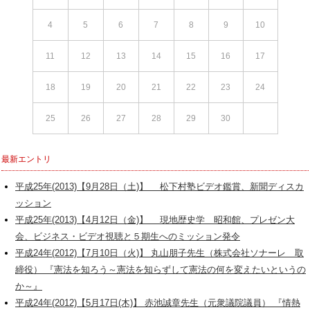
4
5
6
7
8
9
10
11
12
13
14
15
16
17
18
19
20
21
22
23
24
25
26
27
28
29
30
最新エントリ
平成25年(2013)【9月28日（土)】 松下村塾ビデオ鑑賞、新聞ディスカ
ッション
平成25年(2013)【4月12日（金)】 現地歴史学 昭和館、プレゼン大
会、ビジネス・ビデオ視聴と５期生へのミッション発令
平成24年(2012)【7月10日（火)】 丸山朋子先生（株式会社ソナーレ 取
締役） 『憲法を知ろう～憲法を知らずして憲法の何を変えたいというの
か～』
平成24年(2012)【5月17日(木)】 赤池誠章先生（元衆議院議員） 『情熱