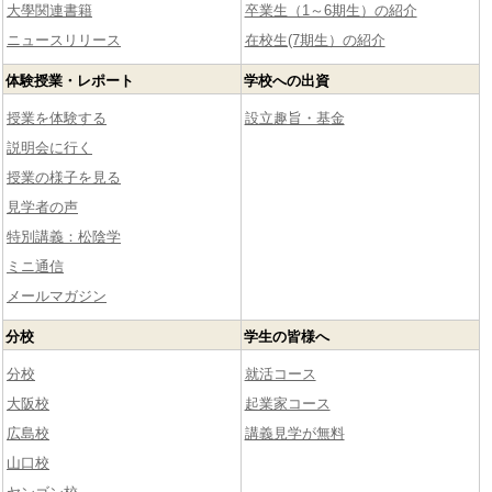
大學関連書籍
卒業生（1～6期生）の紹介
ニュースリリース
在校生(7期生）の紹介
体験授業・レポート
学校への出資
授業を体験する
設立趣旨・基金
説明会に行く
授業の様子を見る
見学者の声
特別講義：松陰学
ミニ通信
メールマガジン
分校
学生の皆様へ
分校
就活コース
大阪校
起業家コース
広島校
講義見学が無料
山口校