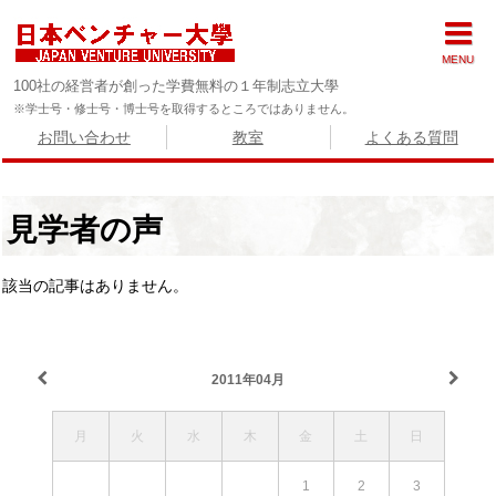
MENU
100社の経営者が創った学費無料の１年制志立大學
※学士号・修士号・博士号を取得するところではありません。
お問い合わせ
教室
よくある質問
見学者の声
該当の記事はありません。
2011年04月
月
火
水
木
金
土
日
1
2
3