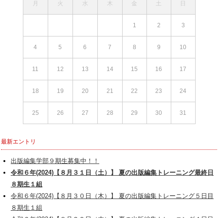
月
火
水
木
金
土
日
1
2
3
4
5
6
7
8
9
10
11
12
13
14
15
16
17
18
19
20
21
22
23
24
25
26
27
28
29
30
31
最新エントリ
出版編集学部９期生募集中！！
令和６年(2024)【８月３１日（土）】 夏の出版編集トレーニング最終日
８期生１組
令和６年(2024)【８月３０日（木）】 夏の出版編集トレーニング５日目
８期生１組