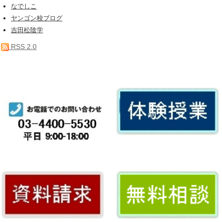
なでしこ
ヤンゴン校ブログ
吉田松陰学
RSS 2.0