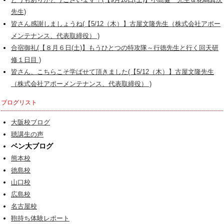
どうもありがとうございます！(【9月10日(土)】小島健一先生＆花嶋真次
先生)
皆さん感謝しましょうね(【5/12（木）】古屋文隆先生（株式会社アポー
メンテナンス、代表取締役） )
合宿御礼(【８月６日(土)】もうひとつの特攻隊～行徳先生と行く回天研
修１日目 )
皆さん、こちらこそ学ばせて頂きました(【5/12（木）】古屋文隆先生
（株式会社アポーメンテナンス、代表取締役） )
ブログリスト
大阪校ブログ
聴講生の声
ベン大ブログ
熊本校
徳島校
山口校
広島校
名古屋校
鞄持ち体験レポート