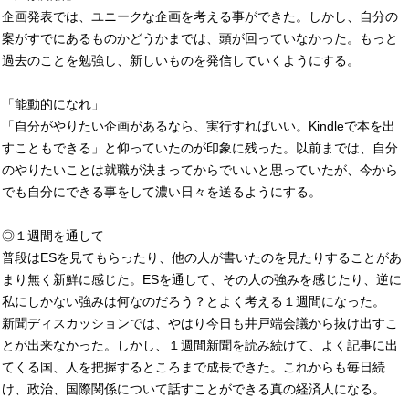
企画発表では、ユニークな企画を考える事ができた。しかし、自分の
案がすでにあるものかどうかまでは、頭が回っていなかった。もっと
過去のことを勉強し、新しいものを発信していくようにする。
「能動的になれ」
「自分がやりたい企画があるなら、実行すればいい。Kindleで本を出
すこともできる」と仰っていたのが印象に残った。以前までは、自分
のやりたいことは就職が決まってからでいいと思っていたが、今から
でも自分にできる事をして濃い日々を送るようにする。
◎１週間を通して
普段はESを見てもらったり、他の人が書いたのを見たりすることがあ
まり無く新鮮に感じた。ESを通して、その人の強みを感じたり、逆に
私にしかない強みは何なのだろう？とよく考える１週間になった。
新聞ディスカッションでは、やはり今日も井戸端会議から抜け出すこ
とが出来なかった。しかし、１週間新聞を読み続けて、よく記事に出
てくる国、人を把握するところまで成長できた。これからも毎日続
け、政治、国際関係について話すことができる真の経済人になる。