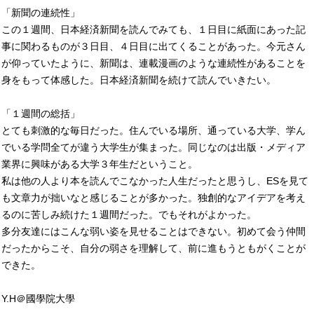
「新聞の連続性」
この１週間、日本経済新聞を読んでみても、１日目に紙面にあった記
事に関わるものが３日目、４日目に出てくることがあった。今元さん
が仰っていたように、新聞は、連載漫画のような連続性があることを
身をもって体感した。日本経済新聞を続けて読んでいきたい。
「１週間の総括」
とても刺激的な毎日だった。住んでいる場所、通っている大学、学ん
でいる学問全てが違う大学生が集まった。同じなのは出版・メディア
業界に興味がある大学３年生だということ。
私は他の人より本を読んでこなかった人生だったと思うし、ESを見て
も文章力が拙いなと感じることが多かった。独創的なアイデアを考え
るのに苦しみ続けた１週間だった。でもそれがよかった。
多分友達にはこんな弱い姿を見せることはできない。初めて会う仲間
だったからこそ、自分の弱さを理解して、前に進もうともがくことが
できた。
Y.H＠國學院大學