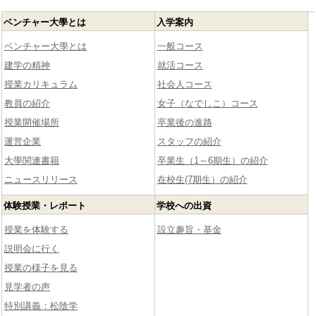
ベンチャー大學とは
入学案内
ベンチャー大學とは
一般コース
建学の精神
就活コース
授業カリキュラム
社会人コース
教員の紹介
女子（なでしこ）コース
授業開催場所
卒業後の進路
運営企業
スタッフの紹介
大學関連書籍
卒業生（1～6期生）の紹介
ニュースリリース
在校生(7期生）の紹介
体験授業・レポート
学校への出資
授業を体験する
設立趣旨・基金
説明会に行く
授業の様子を見る
見学者の声
特別講義：松陰学