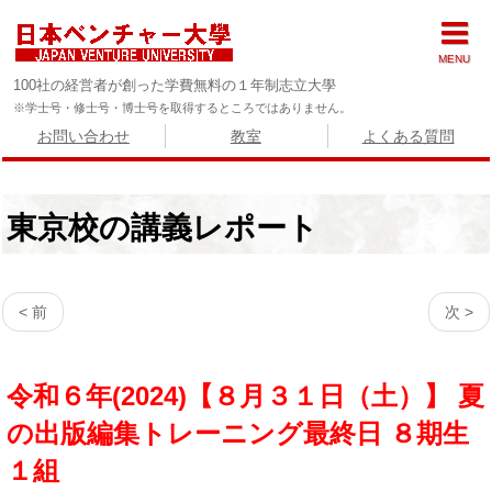
MENU
100社の経営者が創った学費無料の１年制志立大學
※学士号・修士号・博士号を取得するところではありません。
お問い合わせ
教室
よくある質問
東京校の講義レポート
< 前
次 >
令和６年(2024)【８月３１日（土）】 夏
の出版編集トレーニング最終日 ８期生
１組