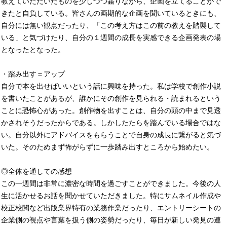
教えていただいたものを少しづつ齧りながら、企画を立てることがで
きたと自負している。皆さんの画期的な企画を聞いているときにも、
自分には無い観点だったり、「この考え方はこの前の教えを踏襲して
いる」と気づけたり、自分の１週間の成長を実感できる企画発表の場
となったとなった。
・踏み出す＝アップ
自分で本を出せばいいという話に興味を持った。私は学校で創作小説
を書いたことがあるが、誰かにその創作を見られる・読まれるという
ことに恐怖心があった。創作物を出すことは、自分の頭の中まで見透
かされそうだったからである。しかしたたらを踏んでいる場合ではな
い。自分以外にアドバイスをもらうことで自身の成長に繋がると気づ
いた。そのためまず怖がらずに一歩踏み出すところから始めたい。
◎全体を通しての感想
この一週間は非常に濃密な時間を過ごすことができました。今後の人
生に活かせるお話を聞かせていただきました。特にサムネイル作成や
校正校閲など出版業界特有の業務作業だったり、エントリーシートの
企業側の視点や言葉を扱う側の姿勢だったり、毎日が新しい発見の連