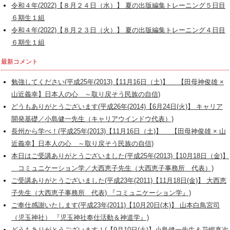
令和４年(2022)【８月２４日（水）】 夏の出版編集トレーニング５日目
６期生１組
令和４年(2022)【８月２３日（火）】 夏の出版編集トレーニング４日目
６期生１組
最新コメント
勉強してください(平成25年(2013)【11月16日（土)】 【田母神俊雄 ×
山近義幸】日本人の心 ～取り戻そう民族の自信)
どうもありがとうございます(平成26年(2014)【6月24日(火)】 キャリア
開発基礎／小島健一先生（キャリアウインドウ代表）)
長州から学べ！(平成25年(2013)【11月16日（土)】 【田母神俊雄 × 山
近義幸】日本人の心 ～取り戻そう民族の自信)
本日はご受講ありがとうございました(平成25年(2013)【10月18日（金)】
コミュニケーション学／大西恵子先生（大西恵子事務所 代表）)
ご受講ありがとうございました(平成23年(2011)【11月18日(金)】 大西恵
子先生（大西恵子事務所 代表) 『コミュニケーション学』)
ご奉仕感謝いたします(平成23年(2011)【10月20日(木)】 山本白鳥宮司
（児玉神社） 『児玉神社奉仕活動＆神道学』)