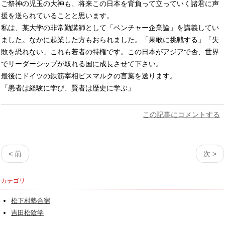
ご祭神の児玉の大神も、将来この日本を背負って立っていく諸君に声
援を送られていることと思います。
私は、某大学の非常勤講師として「ベンチャー企業論」を講義してい
ました。なかに起業した方もおられました。「果敢に挑戦する」「失
敗を恐れない」これも若者の特権です。この日本がアジアで否、世界
でリーダーシップが取れる国に成長させて下さい。
最後にドイツの鉄筋宰相ビスマルクの言葉を送ります。
「愚者は経験に学び、賢者は歴史に学ぶ」
この記事にコメントする
< 前
次 >
カテゴリ
松下村塾合宿
吉田松陰学