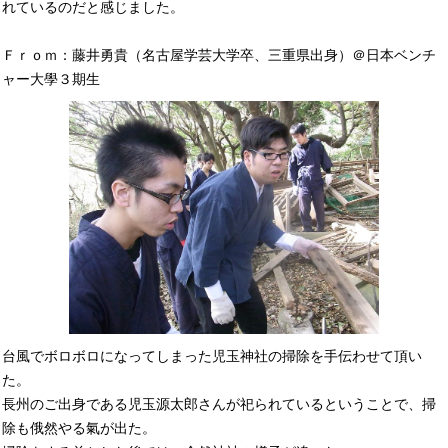
れているのだと感じました。
Ｆｒｏｍ：藤井勇貴（名古屋学芸大学卒、三重県出身）＠日本ベンチ
ャー大學３期生
台風でボロボロになってしまった児玉神社の掃除を手伝わせて頂い
た。
長州のご出身である児玉源太郎さんが祀られているということで、掃
除も俄然やる氣が出た。