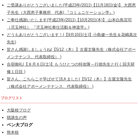
ご受講ありがとうございました(平成23年(2011)【11月18日(金)】 大西恵
子先生（大西恵子事務所 代表) 『コミュニケーション学』)
ご奉仕感謝いたします(平成23年(2011)【10月20日(木)】 山本白鳥宮司
（児玉神社） 『児玉神社奉仕活動＆神道学』)
どうもありがとうございます！(【9月10日(土)】小島健一先生＆花嶋真次
先生)
皆さん感謝しましょうね(【5/12（木）】古屋文隆先生（株式会社アポー
メンテナンス、代表取締役） )
合宿御礼(【８月６日(土)】もうひとつの特攻隊～行徳先生と行く回天研
修１日目 )
皆さん、こちらこそ学ばせて頂きました(【5/12（木）】古屋文隆先生
（株式会社アポーメンテナンス、代表取締役） )
ブログリスト
大阪校ブログ
聴講生の声
ベン大ブログ
熊本校