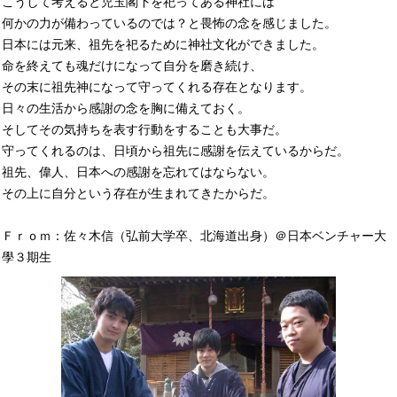
こうして考えると児玉閣下を祀ってある神社には
何かの力が備わっているのでは？と畏怖の念を感じました。
日本には元来、祖先を祀るために神社文化ができました。
命を終えても魂だけになって自分を磨き続け、
その末に祖先神になって守ってくれる存在となります。
日々の生活から感謝の念を胸に備えておく。
そしてその気持ちを表す行動をすることも大事だ。
守ってくれるのは、日頃から祖先に感謝を伝えているからだ。
祖先、偉人、日本への感謝を忘れてはならない。
その上に自分という存在が生まれてきたからだ。
Ｆｒｏｍ：佐々木信（弘前大学卒、北海道出身）＠日本ベンチャー大
學３期生