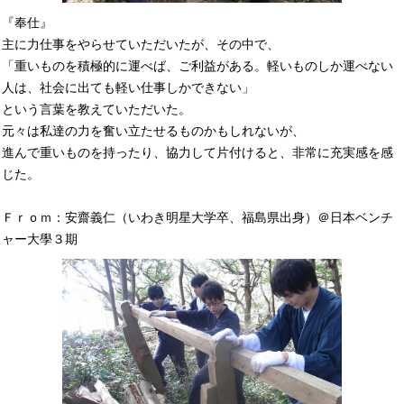
『奉仕』
主に力仕事をやらせていただいたが、その中で、
「重いものを積極的に運べば、ご利益がある。軽いものしか運べない
人は、社会に出ても軽い仕事しかできない」
という言葉を教えていただいた。
元々は私達の力を奮い立たせるものかもしれないが、
進んで重いものを持ったり、協力して片付けると、非常に充実感を感
じた。
Ｆｒｏｍ：安齋義仁（いわき明星大学卒、福島県出身）＠日本ベンチ
ャー大學３期