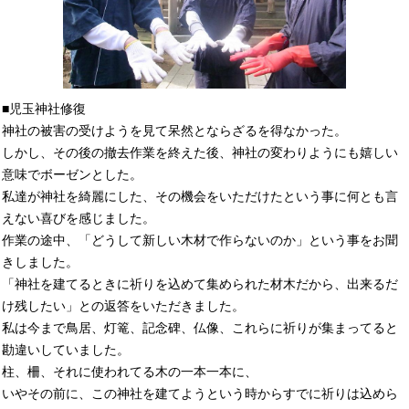
■児玉神社修復
神社の被害の受けようを見て呆然とならざるを得なかった。
しかし、その後の撤去作業を終えた後、神社の変わりようにも嬉しい
意味でボーゼンとした。
私達が神社を綺麗にした、その機会をいただけたという事に何とも言
えない喜びを感じました。
作業の途中、「どうして新しい木材で作らないのか」という事をお聞
きしました。
「神社を建てるときに祈りを込めて集められた材木だから、出来るだ
け残したい」との返答をいただきました。
私は今まで鳥居、灯篭、記念碑、仏像、これらに祈りが集まってると
勘違いしていました。
柱、柵、それに使われてる木の一本一本に、
いやその前に、この神社を建てようという時からすでに祈りは込めら