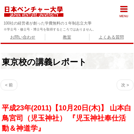
MENU
100社の経営者が創った学費無料の１年制志立大學
※学士号・修士号・博士号を取得するところではありません。
お問い合わせ
教室
よくある質問
東京校の講義レポート
< 前
次 >
平成23年(2011)【10月20日(木)】 山本白
鳥宮司（児玉神社） 『児玉神社奉仕活
動＆神道学』