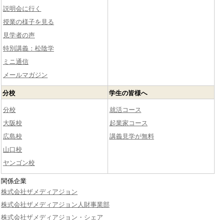
説明会に行く
授業の様子を見る
見学者の声
特別講義：松陰学
ミニ通信
メールマガジン
分校
学生の皆様へ
分校
就活コース
大阪校
起業家コース
広島校
講義見学が無料
山口校
ヤンゴン校
関係企業
株式会社ザメディアジョン
株式会社ザメディアジョン人財事業部
株式会社ザメディアジョン・シェア