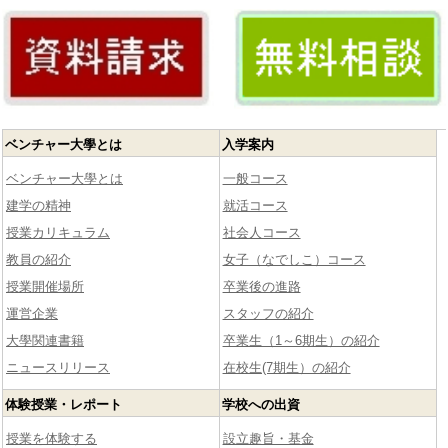
ベンチャー大學とは
入学案内
ベンチャー大學とは
一般コース
建学の精神
就活コース
授業カリキュラム
社会人コース
教員の紹介
女子（なでしこ）コース
授業開催場所
卒業後の進路
運営企業
スタッフの紹介
大學関連書籍
卒業生（1～6期生）の紹介
ニュースリリース
在校生(7期生）の紹介
体験授業・レポート
学校への出資
授業を体験する
設立趣旨・基金