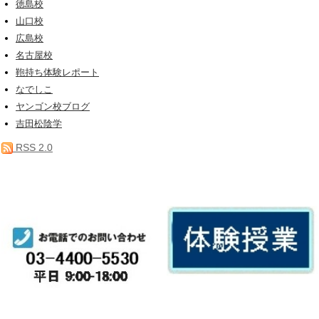
徳島校
山口校
広島校
名古屋校
鞄持ち体験レポート
なでしこ
ヤンゴン校ブログ
吉田松陰学
RSS 2.0